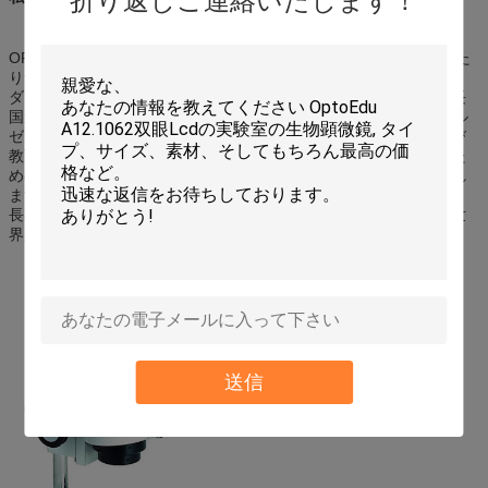
折り返しご連絡いたします！
OPTO-EDUは顕微鏡およびずっと教育器械の輸出市場で長年にわた
り集中しています。私達の顧客は米国、イギリス、ロシア、カナ
ダ、ドイツ、デンマーク、ポーランド、スウェーデン、アラブ首長
国連邦からあります。カタール、Saudiaアラビア、エジプト、アル
ゼンチン、韓国、タイ、ブラジルおよびより多くの国。光学および
教育プロダクトに集中して、私達はこの分野の製品とサービスのた
めの顧客の優秀なコンサルタントそして製造者であるために託され
ます。私達は中国からのいろいろな種類の顕微鏡のための独特な、
長期優秀な製造者であるように努力します。私達は誠意をこめて世
界からの顧客をいつでも連絡します私達に歓迎します!
送信