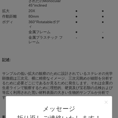
されたのMonocular
45°inclined
拡大
20X
●
●
作動距離
80mm
●
●
ボディ
360°Rotatableボデ
●
●
ィ
金属フレーム
●
-
金属プラスチック フ
-
●
レーム
記述:
サンプルの低い拡大の観察のために設計されているステレオの光学
顕微鏡は三次元、横に精密なイメージ、三次元眺めが細部を分析す
るために必要どこにであるか見るために発生します。それは企業の
生産ラインで観察するために理想的、硬貨及び宝石類の点検および
等広く利用された荒い材料表面の大きい生物的サンプルか分析で
す。
メッセージ
私達について: