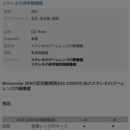
ステレオの光学顕微鏡
倍率:
20X
アプリケーショ
宝石, 宝石類, 医院
ン:
証明:
CE, Rohs
Drawtube:
単眼
製品名:
ステレオのズームレンズの顕微鏡
理論:
実体顕微鏡
ステレオのズームレンズの顕微鏡
ハイライト:
,
ステレオの単対物双眼顕微鏡
Monocular 20Xの宝石類/医院A22.1203のためのステレオのズーム
レンズの顕微鏡
指定:
A22.1203生物顕微鏡
- A
- B
頭部
接眼レンズのロック
●
●