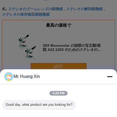
ステレオのズームレンズの顕微鏡
ステレオの解剖顕微鏡
札:
,
,
ステレオの単対物双眼顕微鏡
最高の価格で
20X Monocular の頭部の宝石類/医
院 A22.1203 のためのステレオのズ
ームレンズの顕微鏡
続行
Mr. Huang Xin
ステレオの光学顕微鏡
多く
4:26 PM
Good day, what product are you looking for?
モーターを備えら
0.6-5.0X
A22.3660N OPTO
A22.366
れるステレオの光
1920*1080のステ
EDUのステップ
EDUのス