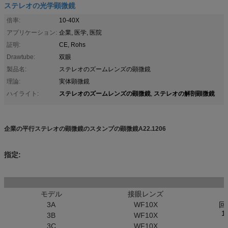
ステレオの光学顕微鏡
倍率:
10-40X
アプリケーション:
企業, 医学, 医院
証明:
CE, Rohs
Drawtube:
双眼
製品名:
ステレオのズームレンズの顕微鏡
理論:
実体顕微鏡
ステレオのズームレンズの顕微鏡
ステレオの解剖顕微鏡
ハイライト:
,
企業の平行ステレオの顕微鏡のスタンプの顕微鏡A22.1206
指定:
モデル
接眼レンズ
3A
WF10X
回
1
3B
WF10X
3C
WF10X