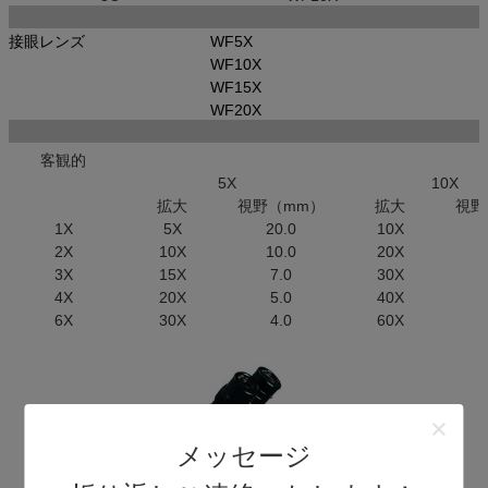
接眼レンズ
WF5X
WF10X
WF15X
WF20X
客観的
5X
10X
拡大
視野（mm）
拡大
視野
1X
5X
20.0
10X
2X
10X
10.0
20X
3X
15X
7.0
30X
4X
20X
5.0
40X
6X
30X
4.0
60X
メッセージ