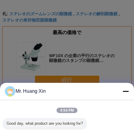
ステレオのズームレンズの顕微鏡
ステレオの解剖顕微鏡
札:
,
,
ステレオの単対物双眼顕微鏡
最高の価格で
WF10X の企業の平行のステレオの
顕微鏡のスタンプの顕微鏡
A22.1206
続行
Mr. Huang Xin
ステレオの光学顕微鏡
多く
4:54 PM
Good day, what product are you looking for?
モーターを備えら
0.6-5.0X
A22.3660N OPTO
A22.366