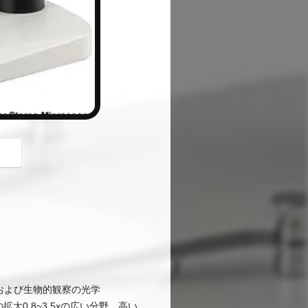
button
および生物的観察の光学
大0.8~3.5xの広い分野、高い