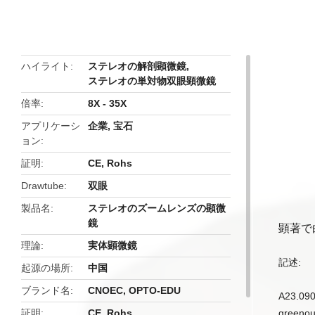
butto
ハイライト
ステレオの解剖顕微鏡
,
ステレオの単対物双眼顕微鏡
倍率
8X - 35X
アプリケーシ
企業, 宝石
ョン
証明
CE, Rohs
Drawtube
双眼
製品名
ステレオのズームレンズの顕微
鏡
顕著で白
理論
実体顕微鏡
記述:
起源の場所
中国
ブランド名
CNOEC, OPTO-EDU
A23.0
証明
CE, Rohs
green