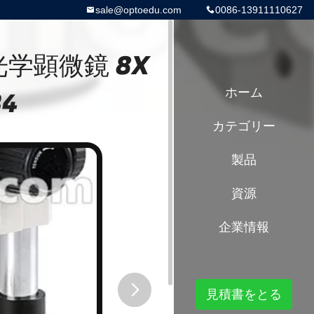
sale@optoedu.com
0086-13911110627
学顕微鏡 8X
B4
ホーム
カテゴリー
製品
資源
企業情報
見積書をとる