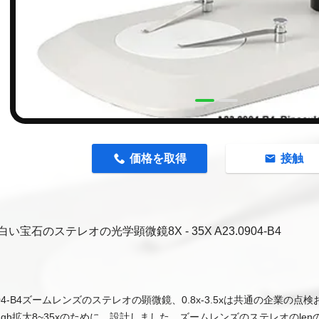
n
価格を取得
接触
い宝石のステレオの光学顕微鏡8X - 35X A23.0904-B4
904-B4ズームレンズのステレオの顕微鏡、0.8x-3.5xは
共通の企業の点検
ough拡大8~35xのために
、
設計しました。ズームレンズのステレオのlenの拡