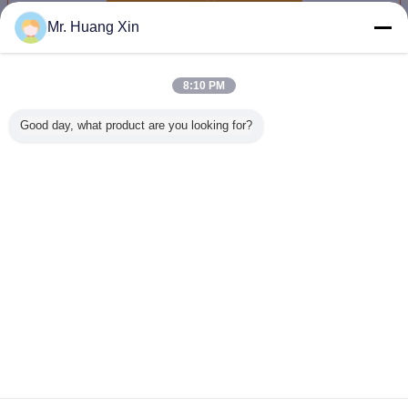
Mr. Huang Xin
ステレオの光学顕微鏡
多く
8:10 PM
Good day, what product are you looking for?
モーターを備えら
0.6-5.0X
A22.3660N OPTO
A22.366
れるステレオの光
1920*1080のステ
EDUのステップ
EDUのス
学顕微鏡3dが回る
レオ光学顕微鏡
ズームレンズのス
顕微鏡双眼
0.28-1.875xは照
HDMIは口径測定
テレオの光学顕微
2X/
明のズームレンズ
の自由なモーター
鏡1X2Xか1X3Xま
モノラル
を備えられたズー
たは2X4X
言語を変えて下さい
A21.1609を導い
ムレンズ
た
A21.1620を出力
Japanese
した
ホーム
|
企業情報
|
お問い合わせ
|
地図
|
Privacy Policy
デスクトップの眺め
Copyright © 2013 - 2026 Opto-Edu (Beijing) Co., Ltd..
All rights reserved.