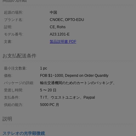
起源の場所:
中国
ブランド名:
CNOEC, OPTO-EDU
証明:
CE, Rohs
モデル番号:
A23.1201-E
文書:
製品説明書 PDF
お支払配送条件
最小注文数量:
1 pc
価格:
FOB $1~1000, Depend on Order Quantity
パッケージの詳細:
輸出交通機関のためのカートンのパッキング、
受渡し時間:
5 〜 20 日
支払条件:
T / T、ウエストユニオン、Paypal
供給の能力:
5000 PC 月
説明
ステレオの光学顕微鏡