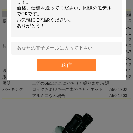
20X
10.5-3
91
25-5.8
任意付属品
項目いいえ
接眼レンズ
WF5X /22
A51.1201-0
WF10X /23
A51.1201-1
WF15X/13
A51.1201-1
WF20X/10
A51.1201-2
補助目的
0.5X
A52.1282-0
0.75X
A52.1282-7
1.5X
A52.1282-1
送信
2X
A52.1282-2
段階
Darkfieldの段階、Φ95mm
A54.1202-1
版
白い/黒の働く版Φ95mm
A54.1203-2
照明
上等のplsはここにかちりと鳴ります:光源
パッキング
ロックおよびキーの木のキャビネット
A50.1202
アルミニウム場合
A50.1203