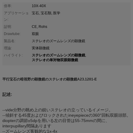
倍率:
10X-40X
アプリケーショ
宝石, 宝石類, 医学
ン:
証明:
CE, Rohs
Drawtube:
双眼
製品名:
ステレオのズームレンズの顕微鏡
理論:
実体顕微鏡
ステレオのズームレンズの顕微鏡
ハイライト:
,
ステレオの単対物双眼顕微鏡
平行宝石の暗視野の顕微鏡のステレオの顕微鏡A23.1201-E
記述:
--vide分野の眺め上の鋭いステレオの立っているイメージ。
--傾斜する45度およびロックされたineyepieceの360°回転双眼頭部。
diopterの調節±5dpを用いる左の目管は55-75mmの間に、
interpupillary間隔あります
--ズームレンズ客観的な1x-4x