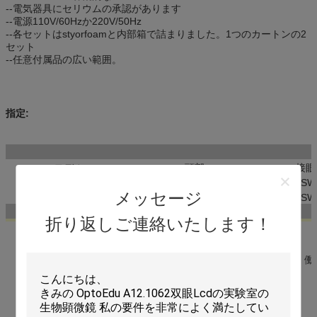
--電気器具にセリウムの承認があります
--電源110V/60Hzか220V/50Hz
--各セットはstyorfoamと内部箱で詰まりました。1つのカートンの2
セット
--任意付属品の広い範囲。
指定:
モデル
頭部
接眼
A23.1201-E
双眼
SW
メッセージ
A23.1201-E-3
Trinocular
SW
折り返しご連絡いたします！
Eyepeiece
標準的な目的
1-4X
0.5X
分野の
働くこと
分野の
働
眺め
間隔
眺め
5X
20-5
91
40-11
10X
23-5.5
91
52-12
15X
15.5-4
91
36-8.5