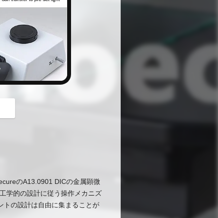
button
eのA13.0901 DICの金属顕微
。人間工学的の設計に従う操作メカニズ
ントの設計は自由に集まることが