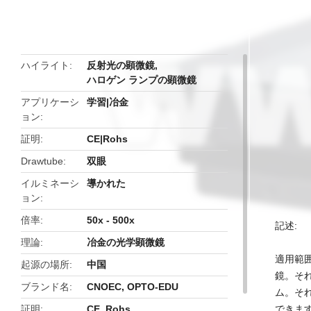
butto
ハイライト
反射光の顕微鏡
,
ハロゲン ランプの顕微鏡
アプリケーシ
学習|冶金
ョン
証明
CE|Rohs
Drawtube
双眼
イルミネーシ
導かれた
ョン
倍率
50x - 500x
記述:
理論
冶金の光学顕微鏡
適用範囲
起源の場所
中国
鏡。それ
ブランド名
CNOEC, OPTO-EDU
ム。そ
証明
CE, Rohs
できま