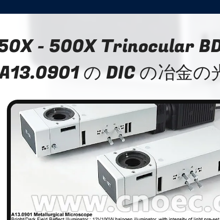
50X - 500X Trinocular 
A13.0901 の DIC の冶