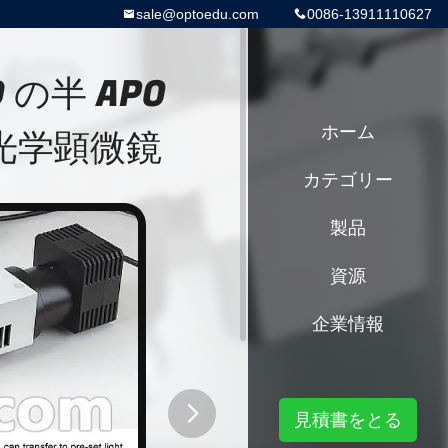
sale@optoedu.com
0086-13911110627
BD の半 APO
金の光学顕微鏡
ホーム
カテゴリー
製品
資源
企業情報
見積書をとる