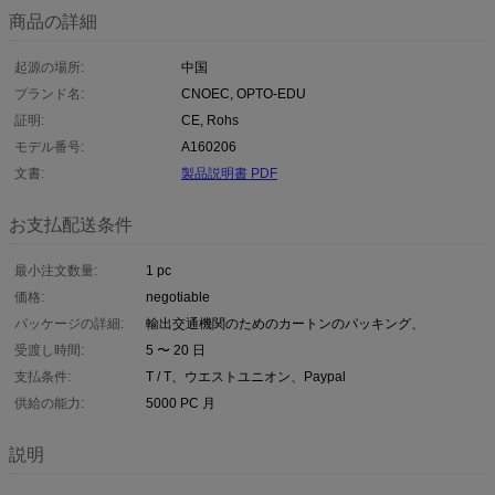
商品の詳細
起源の場所:
中国
ブランド名:
CNOEC, OPTO-EDU
証明:
CE, Rohs
モデル番号:
A160206
文書:
製品説明書 PDF
お支払配送条件
最小注文数量:
1 pc
価格:
negotiable
パッケージの詳細:
輸出交通機関のためのカートンのパッキング、
受渡し時間:
5 〜 20 日
支払条件:
T / T、ウエストユニオン、Paypal
供給の能力:
5000 PC 月
説明