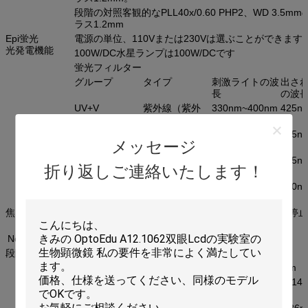
段階の対照客観的なPLL40x/0.60 PHP2、WD 3.5m
ラス1.2mm
Epi蛍光
電源の単位、110Vまたは230Vは選ぶことができます
光発電機能
100W/DC水星ランプは100W/DCです
蛍光フィルター
グループ
タイプ
刺激ライトの波
出さ
長
の波
UV+V
紫外線（紫外
330nm~400nm
425n
線）
すみれ色ライト
395nm~415nm
455n
メッセージ
（v）
B+G
青いライト
420nm~485nm
515n
折り返しご連絡いたします！
（b）
緑色航法燈
460nm~550nm
590n
（G）
焦点システム
同軸粗く/良い焦点は、調節可能な張力および上り停
集中の最低の分割2umです
Nosepiece
五重のnosepiece
段階
固定段階の全面的なサイズは227mmX208mmです
ガラスrotundityの段階の全面的なサイズDia:118mm
機械移動装置は、移動範囲77mm （縦方向の） X114
（横断）
培養皿のホールダー1
中の設置スロット サイズ:86