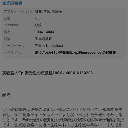
蛍光顕微鏡
アプリケーション:
研究, 学習, 実験室
証明:
CE
Drawtube:
双眼
倍率:
100X - 400X
理論:
蛍光顕微鏡
ノーズピース:
五重の Nosepiece
逆にされたけい光顕微鏡
epiFluorescence の顕微鏡
ハイライト:
,
実験室のEpi蛍光性の顕微鏡100X - 400X A160206
記述:
けい光顕微鏡は波長の望ましい特定のバンドが付いている標本を照
射し、次に刺激ライトから大いにより弱い出された蛍光性を分ける
ことです。Epi蛍光性の照明は現代顕微鏡検査の技術の圧倒的な選択
です。蛍光顕微鏡の技術は生物学および生物医学科学の、また従来