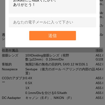
（（l）円の培養皿Ф87.5mm
X129.5mm
培養皿のホールダー2
中の設置スロット サイズ:34
（（l）円の培養皿Ф68.5mm
X77.5mm
培養皿のホールダー3
中の設置スロット サイズ:57
（（l） W） X82mm
透過照明
Turnplate段階の対照のコンデンサー、作動距離は55
送信
システム
6V30Wハロゲン、明るさは制御を可能にします
曇らされたガラスおよび青、緑フィルター
任意付属品
項目
接眼レンズ
10XDividing接眼レンズ（視野
A51.0
数:¦µ22mm） 0.10mm/Div
G10B
客観的
無限計画の無色の目的PL 5X/0.12 W.D26.1
A52.0
Nosepiece
Sextupe （後方のボール ベアリングの内部の設
A54.0
置）
CCDのアダプタ
0.4X
A55.0
ー
0.5X
A55.0
1X
A55.0
0.1mm/Divを分ける0.5Xwith
A55.0
DC Aadapter
キャノン（E-F）、NIKON （F）
A55.0