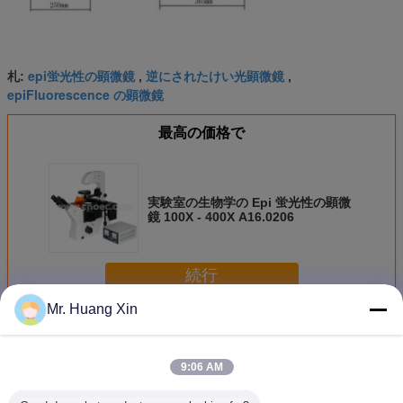
epi蛍光性の顕微鏡
逆にされたけい光顕微鏡
札:
,
,
epiFluorescence の顕微鏡
最高の価格で
実験室の生物学の Epi 蛍光性の顕微
鏡 100X - 400X A16.0206
続行
Mr. Huang Xin
蛍光顕微鏡
多く
9:06 AM