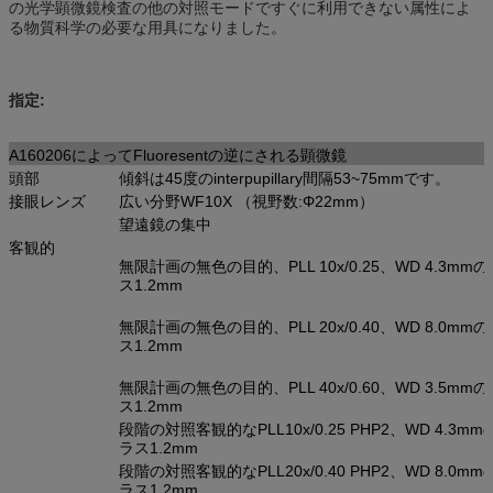
の光学顕微鏡検査の他の対照モードですぐに利用できない属性によ
る物質科学の必要な用具になりました。
指定:
A160206によってFluoresentの逆にされる顕微鏡
頭部
傾斜は45度のinterpupillary間隔53~75mmです。
接眼レンズ
広い分野WF10X （視野数:Φ22mm）
望遠鏡の集中
客観的
無限計画の無色の目的、PLL 10x/0.25、WD 4.3mm
ス1.2mm
無限計画の無色の目的、PLL 20x/0.40、WD 8.0mm
ス1.2mm
無限計画の無色の目的、PLL 40x/0.60、WD 3.5mm
ス1.2mm
段階の対照客観的なPLL10x/0.25 PHP2、WD 4.3m
ラス1.2mm
段階の対照客観的なPLL20x/0.40 PHP2、WD 8.0m
ラス1.2mm。