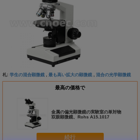
学生の混合顕微鏡
最も高い拡大の顕微鏡
混合の光学顕微鏡
札:
,
,
最高の価格で
金属の偏光顕微鏡の実験室の単対物
双眼顕微鏡、Rohs A15.1017
続行