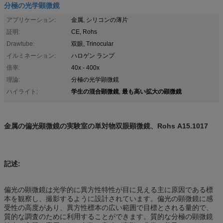
分極の光学顕微鏡
アプリケーション:
金属, シリコンの薄片
証明:
CE, Rohs
Drawtube:
双眼, Trinocular
イルミネーション:
ハロゲン ランプ
倍率:
40x - 400x
理論:
分極の光学顕微鏡
学生の混合顕微鏡
最も高い拡大の顕微鏡
ハイライト:
,
金属の偏光顕微鏡の実験室の単対物双眼顕微鏡、Rohs A15.1017
記述:
偏光の顕微鏡は光学的に異方性特性が目に見える主に原因である標
本を観察し、撮影するように設計されています。偏光の顕微鏡に感
受性の高度があり、異方性標本の広い範囲で目標とされる量的で、
質的な調査のために利用することができます。質的な分極の顕微鏡