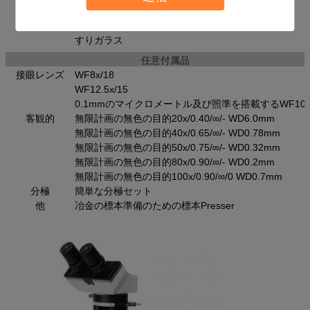
緑
黄色
すりガラス
任意付属品
接眼レンズ
WF8x/18
WF12.5x/15
0.1mmのマイクロメートル及び照準を搭載するWF10x/
客観的
無限計画の無色の目的20x/0.40/∞/- WD6.0mm
無限計画の無色の目的40x/0.65/∞/- WD0.78mm
無限計画の無色の目的50x/0.75/∞/- WD0.32mm
無限計画の無色の目的80x/0.90/∞/- WD0.2mm
無限計画の無色の目的100x/0.90/∞/0 WD0.7mm
分極
簡単な分極セット
他
冶金の標本準備のための標本Presser