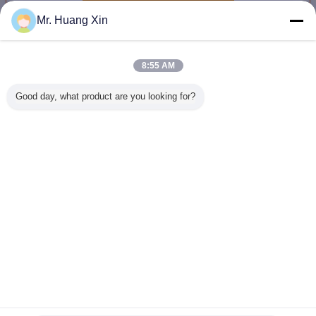
Mr. Huang Xin
分極の光学顕微鏡
多く
8:55 AM
Good day, what product are you looking for?
OPTO-EDU
5W OPTO-EDU
OPTO-DUの鉱物
鉱物学OPT
A15.1091-Tのplm
A15.0701-TRの冶
学OPTO-EDU
A15.070
の偏光の顕微鏡検
金学の分極の光学
A15.0701-Tの偏光
顕微
査マニュアルは
顕微鏡
顕微鏡
12V 100Wハロゲ
ンAPO ECOを半
言語を変えて下さい
送信する
Japanese
ホーム
|
企業情報
|
お問い合わせ
|
地図
|
Privacy Policy
デスクトップの眺め
Copyright © 2013 - 2026 Opto-Edu (Beijing) Co., Ltd..
All rights reserved.