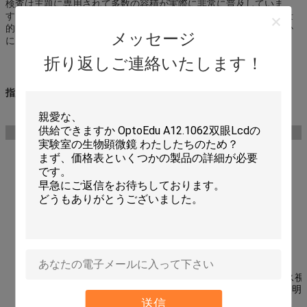
検査は主題に専用されて多数の容積が実際に非常に普及していま
す。それに対して、主に結晶学で用いられる偏光の顕微鏡検査の量
的な面は通常地質学者、鉱物学者および化学者に制限されるはるか
メッセージ
に困難な主題を表します。
折り返しご連絡いたします！
指定:
指定
A15.1017
A
頭部
双眼頭部
●
Trinocularの頭部
接眼レンズ
WF10x/18
客観的
無限計画の無色の目的4×/0.1/∞/- WD25.4mm
無限計画の無色の目的10×/0.25/∞/- WD11.0mm
無限計画の無色の目的40×/0.60/∞/0 WD3.7mm
段階
二重層機械stage150×140mm/75×50mm
Nosepiece
四倍のNosepiece
集中
同軸精密な及び粗調整
照明
コーラーの照明、アイリス開口絞りおよびアイリス視野絞
ゲン ランプ、調節可能な明るさが付いているEpi照明
送信
フィルター
青い