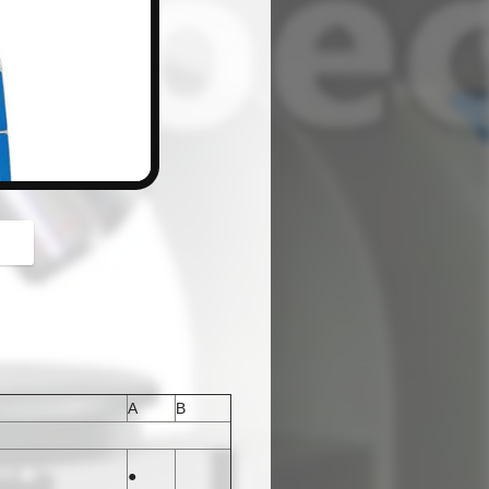
button
A
B
、
●