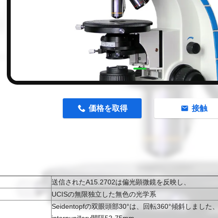
n
価格を取得
接触
送信されたA15.2702は偏光顕微鏡を反映し、
UCISの無限独立した無色の光学系
Seidentopfの双眼頭部30°は、回転360°傾斜しました