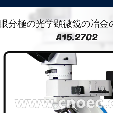
眼分極の光学顕微鏡の冶金
A15.2702