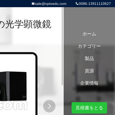
sale@optoedu.com
0086-13911110627
の光学顕微鏡
ホーム
カテゴリー
製品
資源
企業情報
見積書をとる