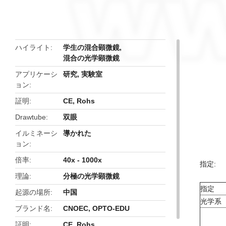
butto
ハイライト
学生の混合顕微鏡
,
混合の光学顕微鏡
アプリケーシ
研究, 実験室
ョン
証明
CE, Rohs
Drawtube
双眼
イルミネーシ
導かれた
ョン
倍率
40x - 1000x
指定:
理論
分極の光学顕微鏡
指定
起源の場所
中国
光学系
ブランド名
CNOEC, OPTO-EDU
証明
CE, Rohs