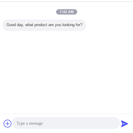
7:42 AM
Good day, what product are you looking for?
OPTO-EDU
HDMIデジタル カ
A59.2208 顕微鏡
A59.2213 
A59.3508 8.0M
メラの顕微鏡の付
用品 Usb 2.0
Cmosデ
WIFI HDデジタル
属品ソニー1/2」
Cmos デジタルカ
メラの高い
の顕微鏡のカメラ
色CMOS
メラ 0.35m~12m
蛍光イ
1.5m-
言語を変えて下さい
Japanese
ホーム
|
企業情報
|
お問い合わせ
|
地図
|
Privacy Policy
デスクトップの眺め
Copyright © 2013 - 2026 Opto-Edu (Beijing) Co., Ltd..
All rights reserved.
チャット
見積依頼