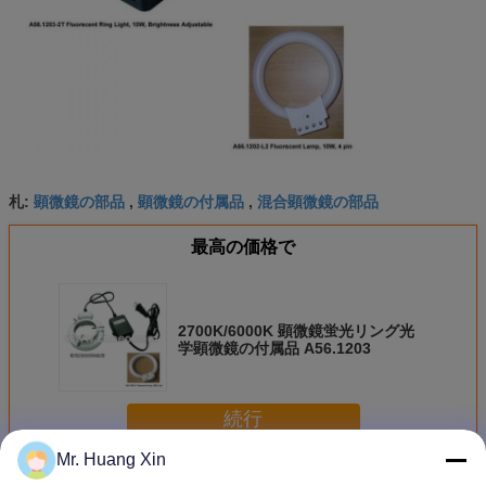
顕微鏡の部品
顕微鏡の付属品
混合顕微鏡の部品
札:
,
,
最高の価格で
2700K/6000K 顕微鏡蛍光リング光
学顕微鏡の付属品 A56.1203
続行
Mr. Huang Xin
顕微鏡アクセサリ
多く