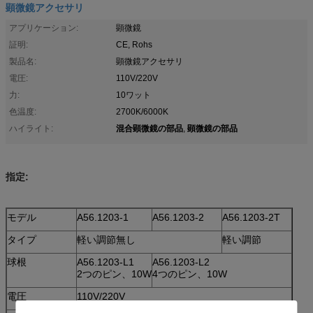
顕微鏡アクセサリ
アプリケーション:
顕微鏡
証明:
CE, Rohs
製品名:
顕微鏡アクセサリ
電圧:
110V/220V
力:
10ワット
色温度:
2700K/6000K
混合顕微鏡の部品
顕微鏡の部品
ハイライト:
,
指定:
モデル
A56.1203-1
A56.1203-2
A56.1203-2T
タイプ
軽い調節無し
軽い調節
球根
A56.1203-L1
A56.1203-L2
2つのピン、10W
4つのピン、10W
電圧
110V/220V