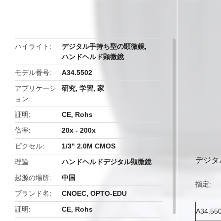
butto
ハイライト
デジタル手持ち型の顕微鏡
,
ハンドヘルド顕微鏡
モデル番号
A34.5502
アプリケーシ
研究, 学習, 家
ョン
証明
CE, Rohs
倍率
20x - 200x
ピクセル
1/3" 2.0M CMOS
デジタル
理論
ハンドヘルドデジタル顕微鏡
起源の場所
中国
指定:
ブランド名
CNOEC, OPTO-EDU
証明
CE, Rohs
A34.