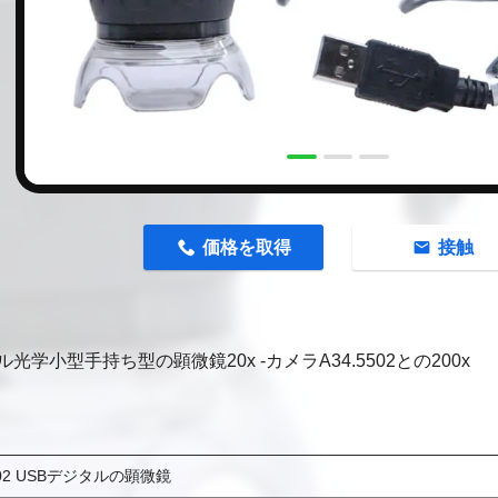
n
価格を取得
接触
光学小型手持ち型の顕微鏡20x -カメラA34.5502との200x
5502 USBデジタルの顕微鏡