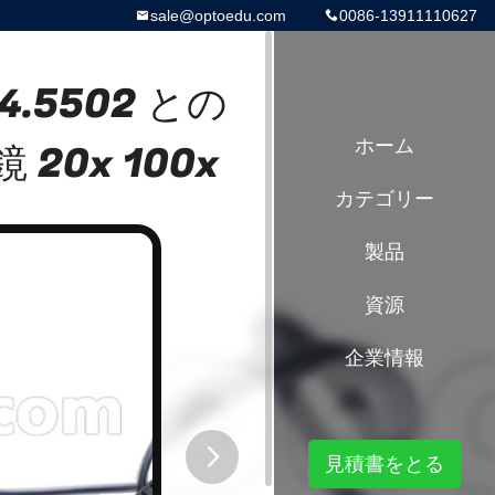
sale@optoedu.com
0086-13911110627
4.5502 との
0x 100x
ホーム
カテゴリー
製品
資源
企業情報
見積書をとる