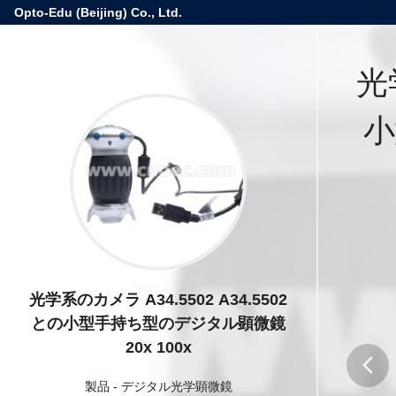
Opto-Edu (Beijing) Co., Ltd.
光
小
光学系のカメラ A34.5502 A34.5502
との小型手持ち型のデジタル顕微鏡
20x 100x
製品
-
デジタル光学顕微鏡