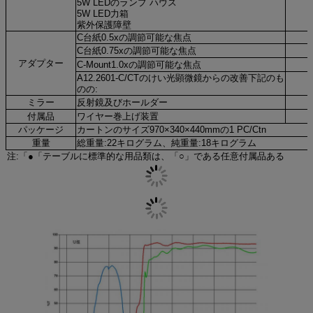
5W LEDのランプ ハウス
5W LED力箱
紫外保護障壁
C台紙0.5xの調節可能な焦点
C台紙0.75xの調節可能な焦点
アダプター
C-Mount1.0xの調節可能な焦点
A12.2601-C/CTのけい光顕微鏡からの改善下記のも
のの:
ミラー
反射鏡及びホールダー
付属品
ワイヤー巻上げ装置
パッケージ
カートンのサイズ970×340×440mmの1 PC/Ctn
重量
総重量:22キログラム、純重量:18キログラム
注:「
●
「テーブルに標準的な用品類は、「
○
」
である任意付属品ある