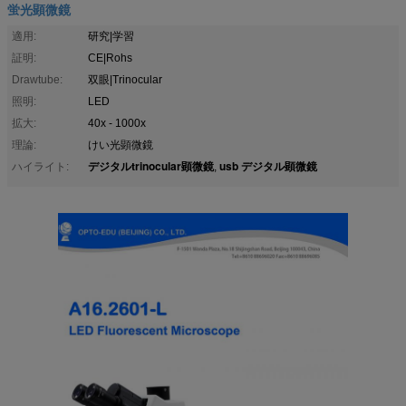
蛍光顕微鏡
適用:
研究|学習
証明:
CE|Rohs
Drawtube:
双眼|Trinocular
照明:
LED
拡大:
40x - 1000x
理論:
けい光顕微鏡
デジタルtrinocular顕微鏡
usb デジタル顕微鏡
ハイライト:
,