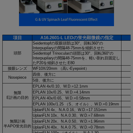
項目
A16.2601-L LEDの蛍光顕微鏡の指定
Seidentopfの双眼頭部は30°、回転360°の
Interpupilaryの間隔48-75mmを傾斜させた
頭部
Seidentopf Trinocularの頭部は30°、回転360°の
Interpupilaryの間隔48-75mmを、軽い割れ目固定し
たP20を傾斜させた:E80
接眼レンズ
WF10X/20mm （高いEyepoint）
四倍、後方に
Nosepiece
5倍、後方に
EPLAN 4x/0.10、W.D.=12.1mm
EPLAN 10x/0.25、W.D.=4.14mm
無限
E計画の目的
EPLAN 40x/0.65、W.D.=0.58mm
EPLAN 100x/1.25 （S、オイル）、W.D.=0.19mm
UplanFLN 4x、N.A.0.16
、
W.D.=17.151mm
UplanFLN 10x、N.A.0.30
、
W.D.=7.68mm
無限計画
UplanFLN 20x、N.A.0.50
、
W.D.=1.96mm
半APO蛍光目的
UplanFLN 40x、N.A.0.75
、
W.D.=0.78mm
UplanFLN 100x （オイル）、N.A.1.30
、