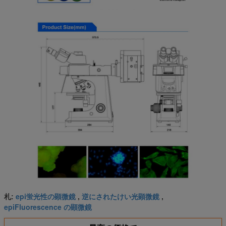
epi蛍光性の顕微鏡
逆にされたけい光顕微鏡
札:
,
,
epiFluorescence の顕微鏡