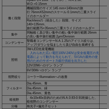
W.D.=0.15mm
機械段階のサイズ:145 mm×140mmの旅
行:76mmX52mmのスケール:0.1mmの二重スライ
ドのホールダー
働く段階
Racklessの（統合した）段階、サイズ
140×135mm、
旅行範囲75×35mmの二重スライドのホールダー
同軸粗く及び良い集中の粗い集中旅行範囲:26mm
集中
の良い集中旅行範囲:2µm/Division
聖職者コンデンサーN.A.1.25のアイリス絞りは、
コンデンサー
アップ/ダウンを悩ましたり及び自由を束縛する
3W-LED光発電機能
、入れられた広い電圧100V-240Vは安全低電圧の充
電器によって動力を与えられて、5V1Aの屋外の使
照明
用のためのサポート力銀行供給を出力した
12V/20Wハロゲン ランプ
6V/30Wハロゲン ランプ
視野絞り
コーラーIllumnationへの改善
Dia.45mm、青
フィルター
Dia.45mm、緑
Dia.45mm、黄色
、4x10x40x目的のためのN.A.0.83-0.91乾燥した、
暗視野
暗視野のコンデンサー
分極
検光子+偏光子セット