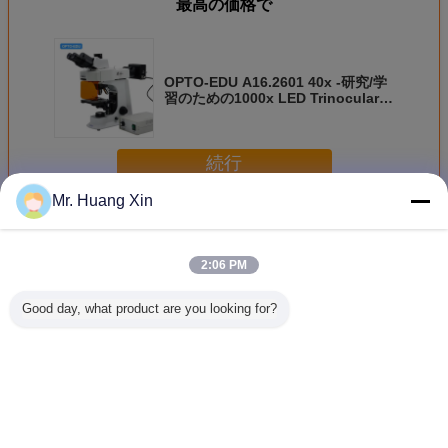
最高の価格で
OPTO-EDU A16.2601 40x -研究/学
習のための1000x LED Trinocularの
けい光顕微鏡
続行
Mr. Huang Xin
蛍光顕微鏡
多く
2:06 PM
Good day, what product are you looking for?
Opto
OPTO EDU
OptoEduA14.0912
自動OPTO
EduA16.1097Lcd
A16.0912-LはLED
倒立型生物顕微鏡
A16.10
タッチスクリーン
のけい光顕微鏡
Bf+Phエコフロン
Trinocul
蛍光実体顕微鏡
APO BF+PH+FL
トパネル
直立した
ECOを半逆にした
顕微
言語を変えて下さい
Japanese