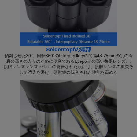
Seidentopfの頭部
傾斜させた30°、回転360°のInterpupillaryの間隔48-75mmの別の着
席の高さの人々のために便利であるEyepointの高い接眼レンズ、;
接眼レンズレンズ バレルの統合された設計は、接眼レンズの損失そ
して汚染を避け、顕微鏡の統合された性能を高める