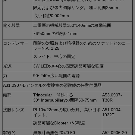
限定および張力調節リング。 粗い範囲25mm、
良い精密0.002mm
働く段階
二重層の機械段階150*140mmの移動範囲
76*50mmの精密0.1mm
コンデンサー
段階の対照および暗視野のためのソケットとのコー
ラーN.A. 1.25、
スライド、中心の固定
光源
3W LEDの中心の固定調節可能な強度
力
90~240V広い範囲の電源
A31.0907-Bデジタルの実験室の顕微鏡の任意付属品
頭部
Trinocular、傾斜する
A53.0907-
30° Interpupillaryの間隔50-75mm
T30R
接眼レンズ
PL10x/22mmの広い分野、高い目ポ
A51.0904-
イント、
1022T
調節可能なDiopter +/-5程度
客観的
無限計画無色20x/0.50
A52.0906-20