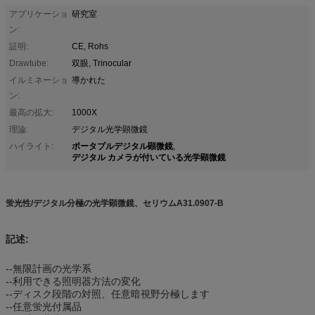
アプリケーショ
研究室
ン:
証明:
CE, Rohs
Drawtube:
双眼, Trinocular
イルミネーショ
導かれた
ン:
最高の拡大:
1000X
理論:
デジタル光学顕微鏡
ポータブルデジタル顕微鏡
ハイライト:
,
デジタル カメラが付いている光学顕微鏡
蛍光性/デジタル分極の光学顕微鏡、セリウムA31.0907-B
記述:
--無限計画の光学系
--利用できる照明器方法の変化
--ディスク段階の対照、任意暗視野分極します
--任意蛍光付属品