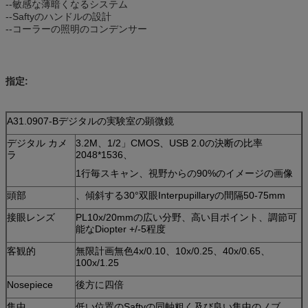
--敏感な薄暗くなるシステム
--Saftyのハンドルの設計
--コーラーの照明のコンデンサー
指定:
A31.0907-Bデジタルの実験室の顕微鏡
デジタル カメ
3.2M、1/2」CMOS、USB 2.0の決断の比率
ラ
2048*1536、
1行毎スキャン、視野からの90%のイメージの画像
頭部
、傾斜する30°双眼Interpupillaryの間隔50-75mm
接眼レンズ
PL10x/20mmの広い分野、高い目ポイント、調節可
能なDiopter +/-5程度
客観的
無限計画無色4x/0.10、10x/0.25、40x/0.65、
100x/1.25
Nosepiece
後方に四倍
集中
低い位置のSaftyの同軸粗く及び良い集中のノブ、