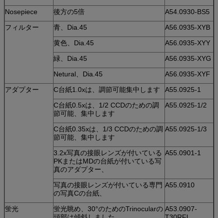
Nosepiece
後方の5倍
A54.0930-BS5
フィルター
青、Dia.45
A56.0935-XYB
黄色、Dia.45
A56.0935-XYY
緑、Dia.45
A56.0935-XYG
Netural、Dia.45
A56.0935-XYF
アダプター
C台紙1.0xは、調節可能集中します
A55.0925-1
C台紙0.5xは、1/2 CCDのための調
A55.0925-1/2
節可能、集中します
C台紙0.35xは、1/3 CCDのための調
A55.0925-1/3
節可能、集中します
3.2x写真の接眼レンズが付いている
A55.0901-1
PKまたはMDの台紙が付いている写
真のアダプター、
写真の接眼レンズが付いている専門
A55.0910
の写真Cの台紙、
蛍光
蛍光眺め、30°のためのTrinocularの
A53.0907-
頭部は傾斜しました、
T30RFL