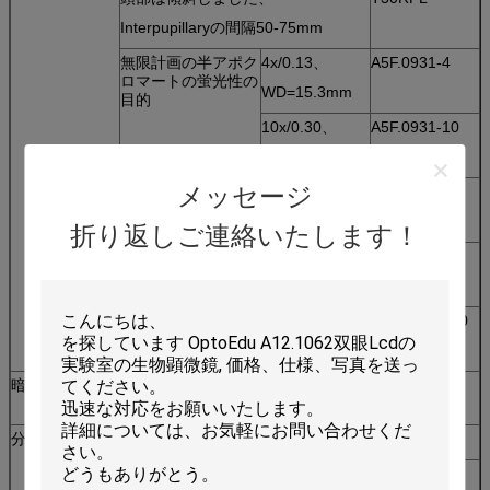
Interpupillaryの間隔50-75mm
無限計画の半アポク
4x/0.13、
A5F.0931-4
ロマートの蛍光性の
WD=15.3mm
目的
10x/0.30、
A5F.0931-10
WD=8.7mm
メッセージ
20x/0.50、
A5F.0931-20
WD=2.5mm
折り返しご連絡いたします！
40x/0.75、
A5F.0931-40
WD=0.72mm
100x/1.30、
A5F.0931-100
WD=0.21mm
暗視野
4x~40x目的のための暗視野のスライ
A5D.0915-K
ド、
分極
偏光子
A5P.0911-P
検光子
A5P.0911-A