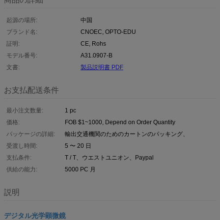
起源の場所:
中国
ブランド名:
CNOEC, OPTO-EDU
証明:
CE, Rohs
モデル番号:
A31.0907-B
文書:
製品説明書 PDF
お支払配送条件
最小注文数量:
1 pc
価格:
FOB $1~1000, Depend on Order Quantity
パッケージの詳細:
輸出交通機関のためのカートンのパッキング、
受渡し時間:
5 〜 20 日
支払条件:
T / T、ウエストユニオン、Paypal
供給の能力:
5000 PC 月
説明
デジタル光学顕微鏡