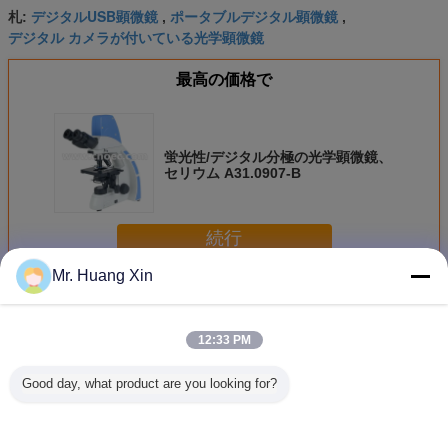
デジタルUSB顕微鏡
ポータブルデジタル顕微鏡
札:
,
,
デジタル カメラが付いている光学顕微鏡
最高の価格で
蛍光性/デジタル分極の光学顕微鏡、
セリウム A31.0907-B
続行
Mr. Huang Xin
デジタル光学顕微鏡
多く
12:33 PM
Good day, what product are you looking for?
A31.5121-Mの四
研究の双眼頭部の
携帯電話修理のた
A32.364
倍無限によって訂
デジタル光学顕微
めのOPTO- EDU
Eduの顕微鏡
正される顕微鏡学
鏡A31.6603
A32.6401 90x
180x双