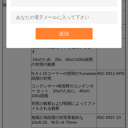
段階の対照
望遠鏡の集中、Dia.30mm
A5C.0910-30
段階の対照のスライド、10xのため
A5C.0915-IP1
に、40x無限目的
段階の対照のスライド、20xのため
A5C.0916-IP2
に、100x無限目的
送信
N.A.1.25コーラーの照明のTurnplate
A5C.0912-KP
段階の対照はセットを凝縮させま
す、
10xのため、20x、40xの100x段階
の対照の観察
N.A.1.25コーラーの照明のTurnplate
A5C.0912-KPD
段階の対照
コンデンサー+暗視野のコンデンサ
ー セット、10xのために、40xの
100x段階
対照の観察および暗闇によってファ
イルされる観察
無限計画段階の対照客観的な
A5C.0937-10
10x/0.25、W.D.=4.70mm