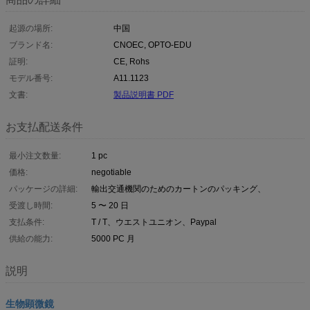
起源の場所:
中国
ブランド名:
CNOEC, OPTO-EDU
証明:
CE, Rohs
モデル番号:
A11.1123
文書:
製品説明書 PDF
お支払配送条件
最小注文数量:
1 pc
価格:
negotiable
パッケージの詳細:
輸出交通機関のためのカートンのパッキング、
受渡し時間:
5 〜 20 日
支払条件:
T / T、ウエストユニオン、Paypal
供給の能力:
5000 PC 月
説明
生物顕微鏡