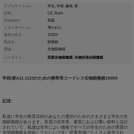
アプリケーション:
学生, 学校, 趣味, 家
証明:
CE, Rohs
Drawtube:
双眼
イルミネーション:
導かれた
最高の拡大:
1000X
製品名:
顕微鏡
理論:
生物顕微鏡
双眼生物顕微鏡
生物的混合顕微鏡
ハイライト:
,
学校/家A11.1123のための携帯用コードレス生物顕微鏡1000X
記述:
私達に学生の教育目的のあなたの選択のためのさまざまな学生の生
物顕微鏡があります。良質の光学系、着実におよび重い材料と設計
されていて、私達は非常によい価格ですべての学生のための実質の
光学顕微鏡を供給してもいいです。世界市場にたくさん販売され