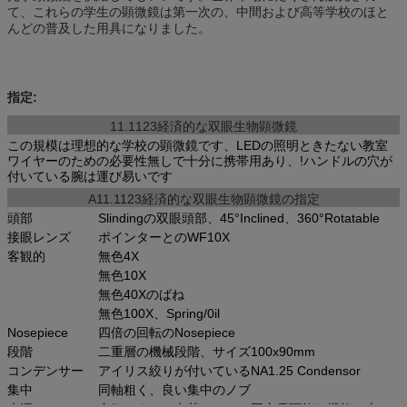
て、これらの学生の顕微鏡は第一次の、中間および高等学校のほと
んどの普及した用具になりました。
指定:
11.1123経済的な双眼生物顕微鏡
この規模は理想的な学校の顕微鏡です、LEDの照明ときたない教室
ワイヤーのための必要性無しで十分に携帯用あり、!ハンドルの穴が
付いている腕は運び易いです
A11.1123
経済的な双眼生物顕微鏡の
指定
頭部
Slindingの双眼頭部、45°Inclined、360°Rotatable
接眼レンズ
ポインターとのWF10X
客観的
無色4X
無色10X
無色40Xのばね
無色100X、Spring/0il
Nosepiece
四倍の回転のNosepiece
段階
二重層の機械段階、サイズ100x90mm
コンデンサー
アイリス絞りが付いているNA1.25 Condensor
集中
同軸粗く、良い集中のノブ