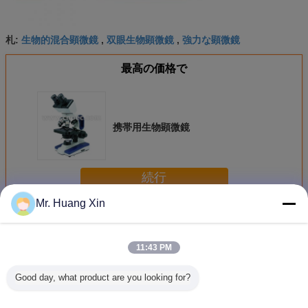
生物的混合顕微鏡
双眼生物顕微鏡
強力な顕微鏡
札:
,
,
最高の価格で
携帯用生物顕微鏡
続行
Mr. Huang Xin
生物顕微鏡
多く
11:43 PM
Good day, what product are you looking for?
A11.5121-B OPTO
教授OPTO-EDU
学生のための双眼
ステレオの
EDUの学生の生物
A11.1531 40X混
混合顕微鏡を滑ら
EDU 20x