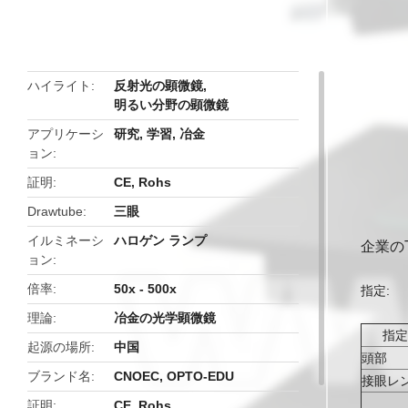
ハイライト
反射光の顕微鏡
,
明るい分野の顕微鏡
アプリケーシ
研究, 学習, 冶金
ョン
証明
CE, Rohs
Drawtube
三眼
イルミネーシ
ハロゲン ランプ
企業のT
ョン
倍率
50x - 500x
指定:
理論
冶金の光学顕微鏡
指定
起源の場所
中国
頭部
ブランド名
CNOEC, OPTO-EDU
接眼レ
証明
CE, Rohs