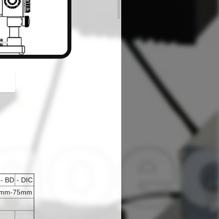
- BD
- DIC
53mm-75mm