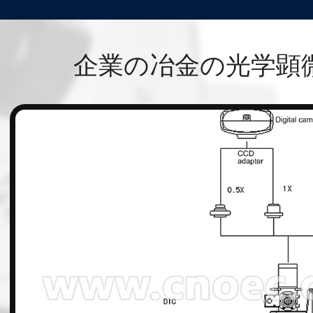
企業の冶金の光学顕
n