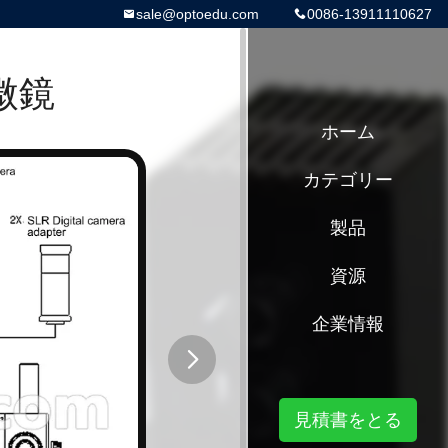
sale@optoedu.com
0086-13911110627
微鏡
ホーム
カテゴリー
製品
資源
企業情報
button
見積書をとる