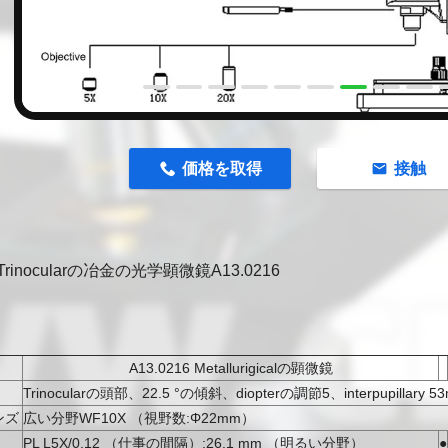
価格を取得
接触
rinocularの冶金の光学顕微鏡A13.0216
A13.0216 Metallurigicalの顕微鏡
Trinocularの頭部、22.5 °の傾斜、diopterの調節5、interpupillary 
ンズ
広い分野WF10X （視野数:Φ22mm）
PL L5X/0.12 （仕事の間隔）:26.1 mm （明るい分野）
●