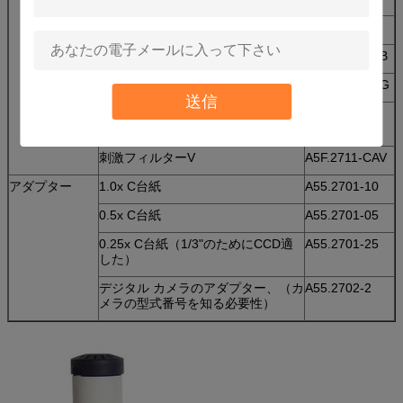
蛍光性照明器
A5F.2714-10
刺激フィルターB
A5F.2711-CAB
刺激フィルターG
A5F.2711-CAG
送信
紫外線刺激フィルター
A5F.2711-
CAUV
刺激フィルターV
A5F.2711-CAV
アダプター
1.0x C台紙
A55.2701-10
0.5x C台紙
A55.2701-05
0.25x C台紙（1/3"のためにCCD適
A55.2701-25
した）
デジタル カメラのアダプター、（カ
A55.2702-2
メラの型式番号を知る必要性）