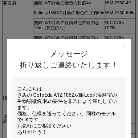
客観的
無限LWD計画の無色の目的4x
A5M.2730-4C
IInfinity LWDの計画の無色の目的60x
A5M.2730-60B
無限LWD計画の段階対照客観的な
A5C.2735-
10x （肯定的な）
10PB
無限LWD計画の段階対照客観的な
A5C.2735-
40x （肯定的な）
40PB
メッセージ
無限LWD計画の段階対照客観的な
A5C.2735-
10x （否定的な）
10NB
折り返しご連絡いたします！
無限LWD計画の段階対照客観的な
A5C.2735-
20x （否定的な）
20NB
無限LWD計画の段階対照客観的な
A5C.2735-
40x （否定的な）
40NB
段階
固定段階、サイズ240x180mm、
A54.2707-1
100W水星のランプ ハウス
A5F.2712
蛍光性の付属
100W電源の単位
A5F.2713
品
100W水星ランプ
A5F.2716-H
100W水星ランプ（Osram）
A5F.2716-I