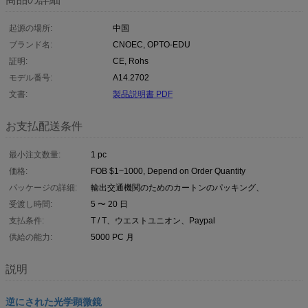
起源の場所:
中国
ブランド名:
CNOEC, OPTO-EDU
証明:
CE, Rohs
モデル番号:
A14.2702
文書:
製品説明書 PDF
お支払配送条件
最小注文数量:
1 pc
価格:
FOB $1~1000, Depend on Order Quantity
パッケージの詳細:
輸出交通機関のためのカートンのパッキング、
受渡し時間:
5 〜 20 日
支払条件:
T / T、ウエストユニオン、Paypal
供給の能力:
5000 PC 月
説明
逆にされた光学顕微鏡