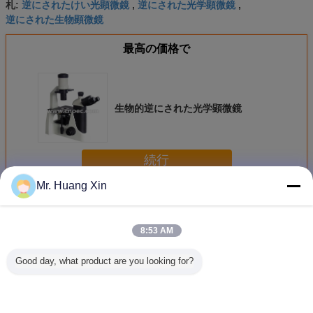
逆にされたけい光顕微鏡
逆にされた光学顕微鏡
札:
,
,
逆にされた生物顕微鏡
最高の価格で
生物的逆にされた光学顕微鏡
続行
Mr. Huang Xin
逆にされた光学顕微鏡
多く
8:53 AM
Good day, what product are you looking for?
光学実験室の逆に
OPTO EDU
OPTO-EDU
OPTO 
された顕微鏡
A14.1097 SW10x
A14.2605は生物
A14.10
は生物顕微鏡
的段階の対照の顕
顕微鏡、
SW10x/22mmを逆
微鏡を、送信する
照の顕微