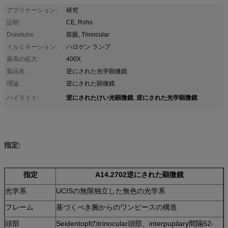
アプリケーション:
研究
証明:
CE, Rohs
Drawtube:
双眼, Trinocular
イルミネーション:
ハロゲン ランプ
最高の拡大:
400X
製品名:
逆にされた光学顕微鏡
理論:
逆にされた顕微鏡
逆にされたけい光顕微鏡
逆にされた光学顕微鏡
ハイライト:
,
指定:
指定
A14.2702逆にされた顕微鏡
光学系
UCISの無限独立した無色の光学系
フレーム
基づくべき腕からのワンピースの構造
頭部
Seidentopfのtrinocular頭部、interpupilary間隔52-