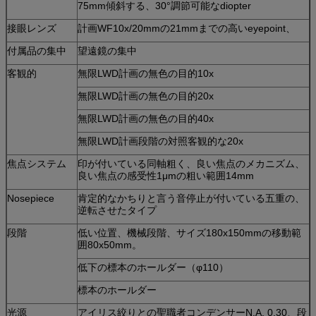
75mm傾斜する、30°調節可能なdiopter
接眼レンズ
計画WF10x/20mmの21mmまでの高いeyepoint、
付属品の集中
望遠鏡の集中
客観的
無限LWD計画の無色の目的10x
無限LWD計画の無色の目的20x
無限LWD計画の無色の目的40x
無限LWD計画段階の対照客観的な20x
焦点システム
印が付いている同軸粗く、良い焦点のメカニズム、
良い焦点の感受性1μmの粗い範囲14mm
Nosepiece
肯定的なかちりと言う音停止が付いている五重の、
逆転させたタイプ
段階
低い位置、機械段階、サイズ180x150mmの移動範
囲80x50mm。
低下の標本のホールダー（φ110）
標本のホールダー
光源
アイリス絞りとの聖職者コンデンサーN.A. 0.30、段