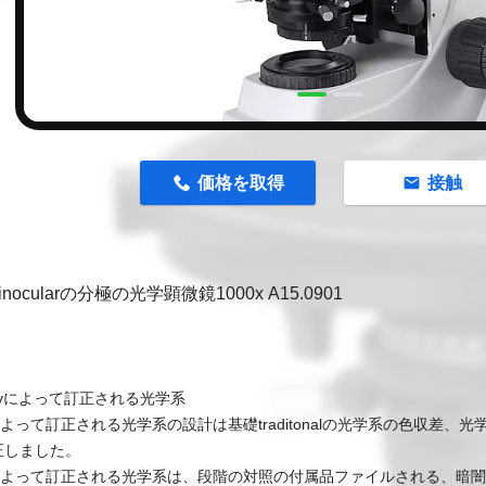
価格を取得
接触
inocularの分極の光学顕微鏡1000x A15.0901
inityによって訂正される光学系
によって訂正される光学系の設計は基礎traditonalの光学系の色収差
正しました。
限によって訂正される光学系は、段階の対照の付属品ファイルされる、暗