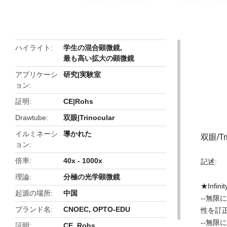
ハイライト
学生の混合顕微鏡
,
最も高い拡大の顕微鏡
アプリケーシ
研究|実験室
ョン
証明
CE|Rohs
Drawtube
双眼|Trinocular
イルミネーシ
導かれた
双眼/Tr
ョン
倍率
40x - 1000x
記述:
理論
分極の光学顕微鏡
★Inf
起源の場所
中国
--無限
ブランド名
CNOEC, OPTO-EDU
性を訂
--無
証明
CE, Rohs