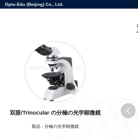
Opto-Edu (Beijing) Co., Ltd.
双眼/Trinocular の分極の光学顕微鏡
butto
製品
-
分極の光学顕微鏡