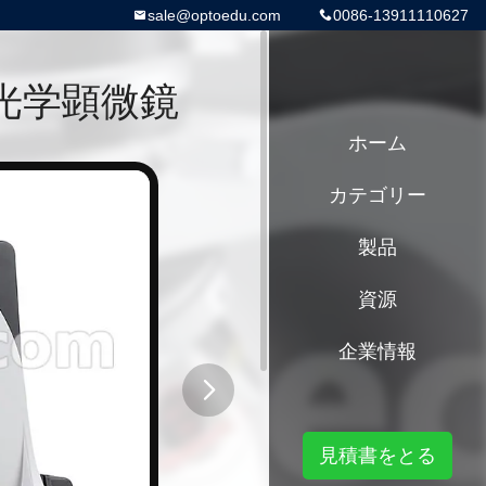
sale@optoedu.com
0086-13911110627
極の光学顕微鏡
ホーム
カテゴリー
製品
資源
企業情報
button
見積書をとる