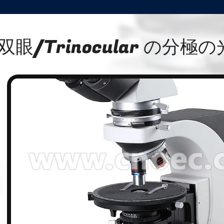
双眼/Trinocular の分
n