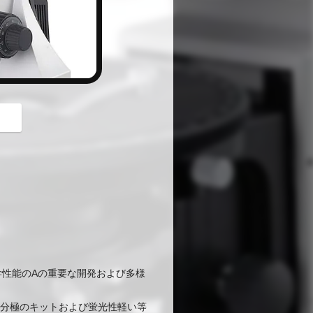
、光学性能のAの重要な開発および多様
闇分極のキットおよび蛍光性軽い等