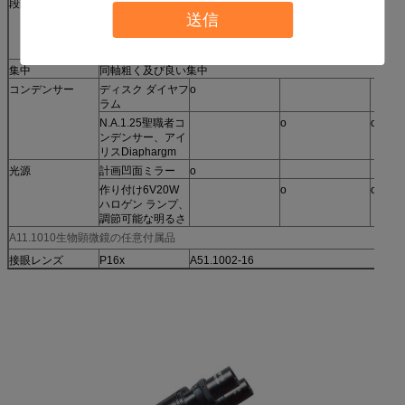
段階
明白な段階、移動
o
o
送信
範囲60*29mm
機械段階、移動範
o
囲60*30mm
集中
同軸粗く及び良い集中
コンデンサー
ディスク ダイヤフ
o
ラム
N.A.1.25聖職者コ
o
o
ンデンサー、アイ
リスDiaphargm
光源
計画凹面ミラー
o
作り付け6V20W
o
o
ハロゲン ランプ、
調節可能な明るさ
A11.1010生物顕微鏡の任意付属品
接眼レンズ
P16x
A51.1002-16