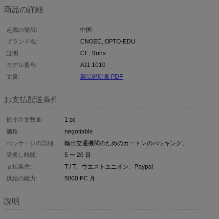
商品の詳細
起源の場所:
中国
ブランド名:
CNOEC, OPTO-EDU
証明:
CE, Rohs
モデル番号:
A11.1010
文書:
製品説明書 PDF
お支払配送条件
最小注文数量:
1 pc
価格:
negotiable
パッケージの詳細:
輸出交通機関のためのカートンのパッキング、
受渡し時間:
5 〜 20 日
支払条件:
T / T、ウエストユニオン、Paypal
供給の能力:
5000 PC 月
説明