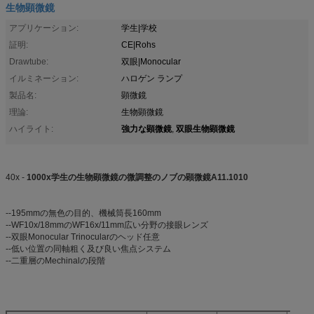
生物顕微鏡
アプリケーション:
学生|学校
証明:
CE|Rohs
Drawtube:
双眼|Monocular
イルミネーション:
ハロゲン ランプ
製品名:
顕微鏡
理論:
生物顕微鏡
強力な顕微鏡
双眼生物顕微鏡
ハイライト:
,
40x -
1000x学生の生物顕微鏡の微調整のノブの顕微鏡A11.1010
--195mmの無色の目的、機械筒長160mm
--WF10x/18mmのWF16x/11mm広い分野の接眼レンズ
--双眼Monocular Trinocularのヘッド任意
--低い位置の同軸粗く及び良い焦点システム
--二重層のMechinalの段階