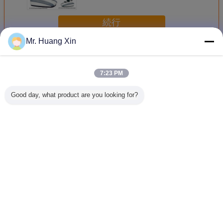
続行
Mr. Huang Xin
生物顕微鏡
多く
7:23 PM
Good day, what product are you looking for?
A11.5121-B OPTO
教授OPTO-EDU
学生のための双眼
ステレオの
EDUの学生の生物
A11.1531 40X混
混合顕微鏡を滑ら
EDU 20x
顕微鏡双眼四倍
合の光学顕微鏡
せるOPTO EDU
双眼生物
LED 1600X
A11.1009-E
言語を変えて下さい
Japanese
ホーム
|
企業情報
|
お問い合わせ
|
地図
|
Privacy Policy
デスクトップの眺め