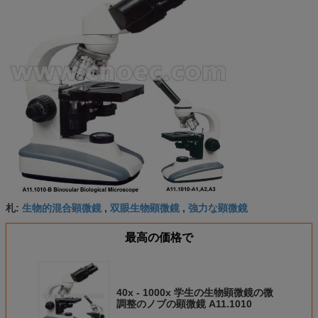
生物的混合顕微鏡
双眼生物顕微鏡
強力な顕微鏡
札:
,
,
最高の価格で
40x - 1000x 学生の生物顕微鏡の微
調整のノブの顕微鏡 A11.1010