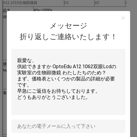
A11.1010生物顕微鏡
A1
A2
A3
拡大
40x~1000x
頭部
Monocularの頭
o
o
o
部、45°は、回転
メッセージ
360°傾斜しました
Seidentopfの双眼
折り返しご連絡いたします！
頭部、30°は、回
転360°
Interpupillaryの間
隔55~75mm傾斜
しました
接眼レンズ
広い分野WF10x/18mm
Nosepiece
後方の三重の
o
o
Nosepiece
後方の四倍の
o
Nosepiece
客観的
無色4x/0.10、
o
o
10x/0.25、
40xs/0.65
無色4x/0.10、
o
10x/0.25、
40xs/0.65、
100xs/1.25 （オイ
ル）