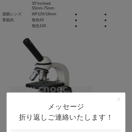
30°inclined、
55mm-75mm
接眼レンズ
WF10X/18mm
●
●
客観的
無色4X
●
●
無色10X
●
●
無色40Xのばね
●
●
無色100Xのばね
-
-
Nosepiece
三重の回転の
●
●
Nosepiece
四倍の回転の
-
-
Nosepiece
段階
標本クリップ、
●
●
Size120x125mm
が付いている明
白な段階
機械段階、移動
-
-
範
囲:60mmx30mm
集中
別の粗く及び良
●
●
メッセージ
い集中のノブ
コンデンサー
ディスク ダイヤ
●
-
折り返しご連絡いたします！
フラムが付いて
いる0.65のコン
デンサー
アイリス絞りが
●