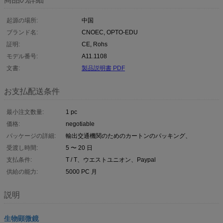
起源の場所:
中国
ブランド名:
CNOEC, OPTO-EDU
証明:
CE, Rohs
モデル番号:
A11.1108
文書:
製品説明書 PDF
お支払配送条件
最小注文数量:
1 pc
価格:
negotiable
パッケージの詳細:
輸出交通機関のためのカートンのパッキング、
受渡し時間:
5 〜 20 日
支払条件:
T / T、ウエストユニオン、Paypal
供給の能力:
5000 PC 月
説明
生物顕微鏡