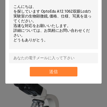
付いている0.65
のコンデンサー
アイリス絞り及
-
-
びフィルターが
付いている聖職
者N.A.1.25のコ
ンデンサー
光源
電球、220V/20W
●
-
または110V/20W
Fluoresent
-
●
Lamp220V/5Wか
110V/5W
ハロゲン球根
-
-
6V/20W、AC
220V/110V
任意付属品
頭部
補償の自由な双眼、48mm-75mm
送信
補償FreeTrinocular、48mm-75mm
デモンストレーションの頭部
接眼レンズ
WF16X
WF20X
P16X
客観的
無色20X
無色60X