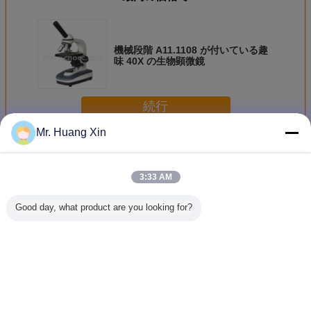
機械段階 A11.1108 が付いている趣
味 40X の生物顕微鏡
続行
Mr. Huang Xin
生物顕微鏡
多く
3:33 AM
Good day, what product are you looking for?
A11.5121-B OPTO
教授OPTO-EDU
学生のための双眼
ステレオの
EDUの学生の生物
A11.1531 40X混
混合顕微鏡を滑ら
EDU 20x
顕微鏡双眼四倍
合の光学顕微鏡
せるOPTO EDU
双眼生物
LED 1600X
A11.1009-E
言語を変えて下さい
Japanese