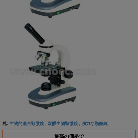
生物的混合顕微鏡
双眼生物顕微鏡
強力な顕微鏡
札:
,
,
最高の価格で