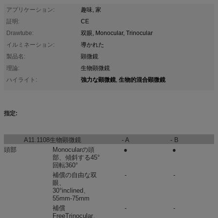
アプリケーション:
趣味, 家
証明:
CE
Drawtube:
双眼, Monocular, Trinocular
イルミネーション:
導かれた
製品名:
顕微鏡
理論:
生物顕微鏡
強力な顕微鏡
生物的混合顕微鏡
ハイライト:
,
指定:
A11.1108生物顕微鏡
- A
- B
頭部
Monocularの頭
●
●
部、傾斜する45°
回転360°
補償の自由な双
-
-
眼、
30°inclined、
55mm-75mm
補償
-
-
FreeTrinocular、