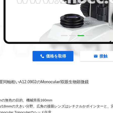
n
価格を取得
接触
同軸粗いA12.0902のMonocular/双眼生物顕微鏡
5mmの無色の目的、機械筒長160mm
10x/18mmの大きい分野、広角の接眼レンズはレチクルかポインターと
nocular Trinocularのヘッド任意