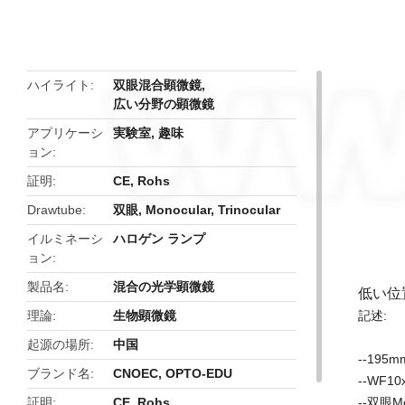
butto
ハイライト
双眼混合顕微鏡
,
広い分野の顕微鏡
アプリケーシ
実験室, 趣味
ョン
証明
CE, Rohs
Drawtube
双眼, Monocular, Trinocular
イルミネーシ
ハロゲン ランプ
ョン
製品名
混合の光学顕微鏡
低い位置
理論
生物顕微鏡
記述:
起源の場所
中国
--19
ブランド名
CNOEC, OPTO-EDU
--WF
証明
CE, Rohs
--双眼Mo