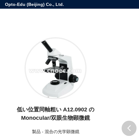
Opto-Edu (Beijing) Co., Ltd.
低い位置同軸粗い A12.0902 の
Monocular/双眼生物顕微鏡
製品
-
混合の光学顕微鏡