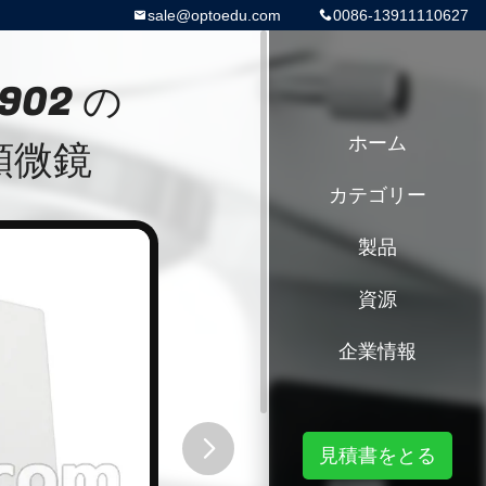
sale@optoedu.com
0086-13911110627
902 の
物顕微鏡
ホーム
カテゴリー
製品
資源
企業情報
見積書をとる