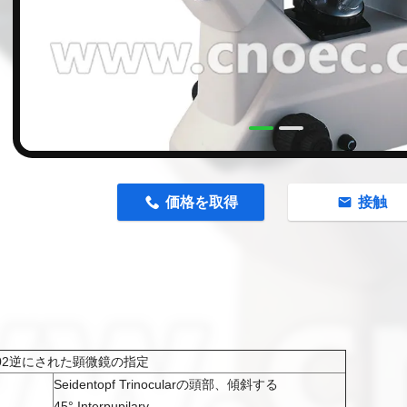
n
価格を取得
接触
2602逆にされた顕微鏡の指定
Seidentopf Trinocularの頭部、傾斜する
45° Interpupilary