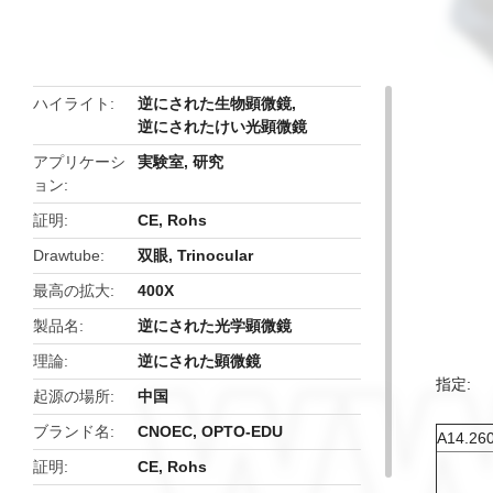
butto
ハイライト
逆にされた生物顕微鏡
,
逆にされたけい光顕微鏡
アプリケーシ
実験室, 研究
ョン
証明
CE, Rohs
Drawtube
双眼, Trinocular
最高の拡大
400X
製品名
逆にされた光学顕微鏡
理論
逆にされた顕微鏡
指定:
起源の場所
中国
ブランド名
CNOEC, OPTO-EDU
A14.
証明
CE, Rohs