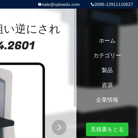
sale@optoedu.com
0086-13911110627
同軸粗い逆にされ
.2601
ホーム
カテゴリー
製品
資源
企業情報
見積書をとる