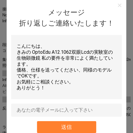
interpupillary 48-75mm
接眼レンズ
WF10X/18mm
メッセージ
Nosepiece
後方の四倍のNosepiece
lnfinityの目的
半計画無色4X
折り返しご連絡いたします！
半計画無色10X
半計画無色40X
半計画無色100X
段階
二重層の機械段階140x140mmの移動範囲75x50mm
コンデンサー
コンデンサーN.A 1.25
集中
同軸大まかで及び精密な焦点の調節、良いDivision0.002m
照明
LED Illunimationの調節可能な明るさ。
任意付属品
項目いいえ。
lnfinityの目的
半計画無色20X
Attachement
写真Attachement
ビデオ アダプタ
ビデオ アダプタ
Epi蛍光付属品の指定
反射照明
刺激
二色性のMi
Bの（青い）刺激フィルター
BP460-490
DM50
システム
送信
ランプ
3W LED （465-475mm）