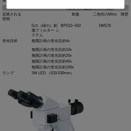
液浸オイル
蛍光性はオイルを放します
Epi蛍光付属品の
任意付属品
反映される
刺激
二色性のMirro
障壁
照明
Gの（緑の）刺
BP510~550
DM570
B
激フィルター シ
ステム
蛍光目的
無限計画の蛍光目的4x
無限計画の蛍光目的10x
無限計画の蛍光目的20x
無限計画の蛍光目的40x
無限計画の蛍光目的100x
ランプ
3W LED （520-530mm）