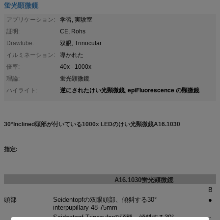
蛍光顕微鏡
アプリケーション:
学習, 実験室
証明:
CE, Rohs
Drawtube:
双眼, Trinocular
イルミネーション:
導かれた
倍率:
40x - 1000x
理論:
蛍光顕微鏡
逆にされたけい光顕微鏡
epiFluorescence の顕微鏡
ハイライト:
,
30°Inclined頭部が付いている1000x LEDのけい光顕微鏡A16.1030
指定:
A16.1030蛍光顕微鏡
B
頭部
Seidentopfの双眼頭部、傾斜する30°
●
interpupillary 48-75mm
Seidentopf Trinocularの頭部、傾斜する30°
-