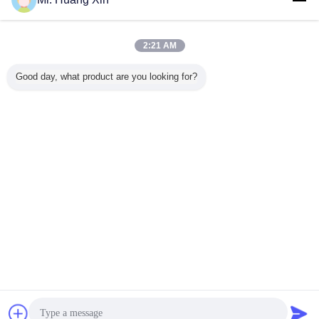
蛍光顕微鏡
多く
2:21 AM
Good day, what product are you looking for?
Opto
OPTO EDU
OptoEduA14.0912
自動OPTO
EduA16.1097Lcd
A16.0912-LはLED
倒立型生物顕微鏡
A16.10
タッチスクリーン
のけい光顕微鏡
Bf+Phエコフロン
Trinocul
蛍光実体顕微鏡
APO BF+PH+FL
トパネル
直立した
ECOを半逆にした
顕微
言語を変えて下さい
Japanese
ホーム
|
企業情報
|
お問い合わせ
|
地図
|
Privacy Policy
デスクトップの眺め
Copyright © 2013 - 2026 Opto-Edu (Beijing) Co., Ltd..
All rights reserved.
チャット
見積依頼