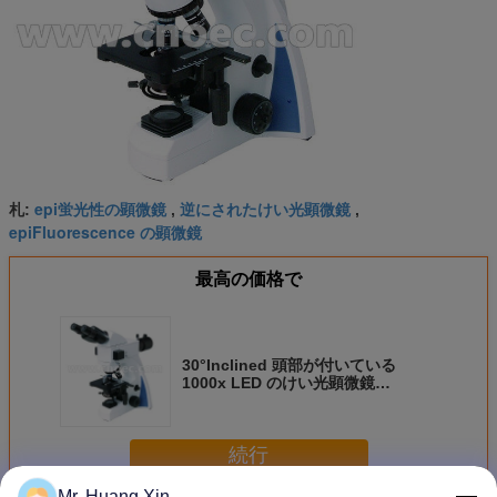
epi蛍光性の顕微鏡
逆にされたけい光顕微鏡
札:
,
,
epiFluorescence の顕微鏡
最高の価格で
30°Inclined 頭部が付いている
1000x LED のけい光顕微鏡
A16.1030
続行
Mr. Huang Xin