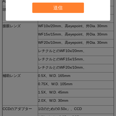
A23.0901-BL3ズームレンズのステレオの顕微鏡の任意付属品
送信
頭部
双眼頭部+ WF10x/20mm
Trinocularの頭部+ WF10x/20mm
接眼レンズ
WF10x/20mm、高eyepoint、外Dia. 30mm
WF15x/15mm、高eyepoint、外Dia. 30mm
WF20x/10mm、高eyepoint、外Dia. 30mm
レチクルとのWF10x/20mm、
レチクルとのWF15x/15mm、
レチクルとのWF20x/10mm、
補助レンズ
0.5X、W.D. 165mm
0.75X、W.D. 105mm
1.5X、W.D. 45mm
2.0X、W.D. 30mm
CCDのアダプター
1/2のための0.50x」、CCD