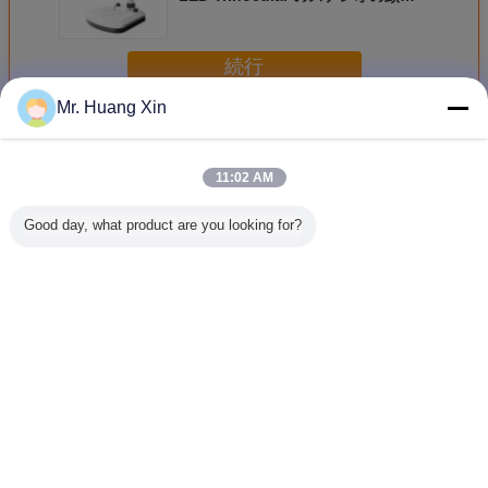
鏡
続行
Mr. Huang Xin
ステレオの光学顕微鏡
多く
11:02 AM
Good day, what product are you looking for?
モーターを備えら
0.6-5.0X
A22.3660N OPTO
A22.366
れるステレオの光
1920*1080のステ
EDUのステップ
EDUのス
学顕微鏡3dが回る
レオ光学顕微鏡
ズームレンズのス
顕微鏡双眼
0.28-1.875xは照
HDMIは口径測定
テレオの光学顕微
2X/
明のズームレンズ
の自由なモーター
鏡1X2Xか1X3Xま
モノラル
を備えられたズー
たは2X4X
言語を変えて下さい
A21.1609を導い
ムレンズ
た
A21.1620を出力
Japanese
した
ホーム
|
企業情報
|
お問い合わせ
|
地図
|
Privacy Policy