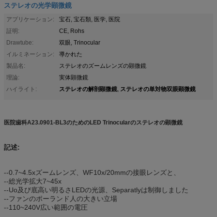
ステレオの光学顕微鏡
アプリケーション:
宝石, 宝石類, 医学, 医院
証明:
CE, Rohs
Drawtube:
双眼, Trinocular
イルミネーション:
導かれた
製品名:
ステレオのズームレンズの顕微鏡
理論:
実体顕微鏡
ステレオの解剖顕微鏡
ステレオの単対物双眼顕微鏡
ハイライト:
,
医院歯科A23.0901-BL3のためのLED Trinocularのステレオの顕微鏡
記述:
--0.7~4.5xズームレンズ、WF10x/20mmの接眼レンズと、
--総光学拡大7~45x
--Uo及び底高い明るさLEDの光源、Separatlyは制御しました
--ファンのポーランド人の大きい立場
--110~240V広い範囲の電圧