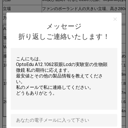
立場
ファンのポーランド人の大きい立場、高さ280mmの
力
110~240V広い範囲の電圧
メッセージ
A23.0901-BL3ズームレンズのステレオの顕微鏡の光学データ用紙
折り返しご連絡いたします！
客観的
標準的な1.0x
補助0.5X
W、D。
100mm
165mm
接眼レンズ
Mag
眺め分野
Mag
眺め
10X/20mm
7.0X
28.6mm
3.5X
57.1
45.0X
4.4mm
22.5X
8.9m
15X/15mm
10.5X
21.1mm
5.25X
42.8
67.5X
3.3mm
33.75X
6.7m
20X/10mm
14.0X
14.3mm
7.0X
28.6
90.0X
2.2mm
45.0X
4.4m