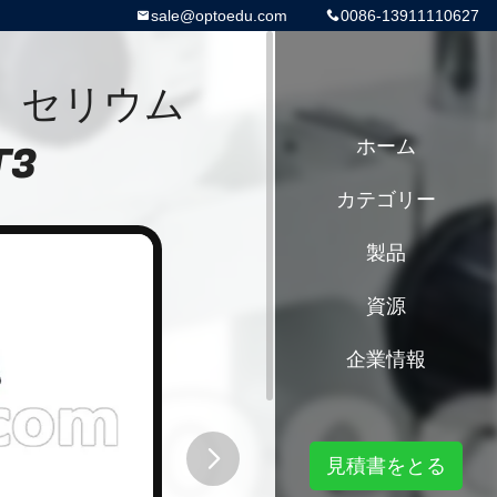
sale@optoedu.com
0086-13911110627
、セリウム
T3
ホーム
カテゴリー
製品
資源
企業情報
見積書をとる