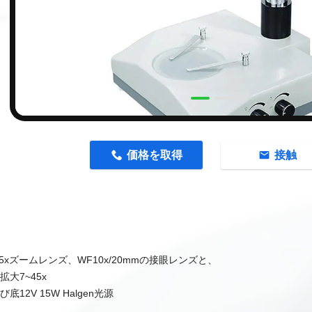
n
価格を取得
接触
~4.5xズームレンズ、WF10x/20mmの接眼レンズと、
拡大7~45x
び底12V 15W Halgen光源