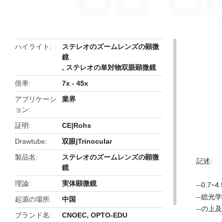
butto
ハイライト
ステレオのズームレンズの顕微
鏡
,
ステレオの単対物双眼顕微鏡
倍率
7x - 45x
アプリケーシ
業界
ョン
証明
CE|Rohs
Drawtube
双眼|Trinocular
製品名
ステレオのズームレンズの顕微
記述:
鏡
理論
実体顕微鏡
--0.7
--総光学
起源の場所
中国
--の上及
ブランド名
CNOEC, OPTO-EDU