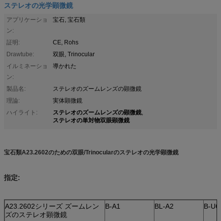
ステレオの光学顕微鏡
アプリケーショ
宝石, 宝石類
ン:
証明:
CE, Rohs
Drawtube:
双眼, Trinocular
イルミネーショ
導かれた
ン:
製品名:
ステレオのズームレンズの顕微鏡
理論:
実体顕微鏡
ステレオのズームレンズの顕微鏡
ハイライト:
,
ステレオの単対物双眼顕微鏡
宝石類A23.2602のための双眼/Trinocularのステレオの光学顕微鏡
指定:
A23.2602シリーズ ズームレン
B-A1
BL-A2
B-U6
ズのステレオ顕微鏡