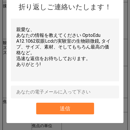
折り返しご連絡いたします！
接眼レンズ
WF10x/23mm
A51.2621-10B
の高い
eyepoint、
調節可能な
diopter （ア
イ・カップと）
観覧の頭部及び
双眼頭部及びズ
A53.2611-1
ズームレン
ームレンズ ボデ
ズ ボディ
ィ（1:7.6）
接眼レンズなし
Trinocularの頭
A53.2612-1
部及びズームレ
ンズ ボディ
（1:7.6）
接眼レンズなし
焦点の単位
照明のない焦点
A54.2608-1
の単位
送信
3W LEDの反映
A54.2608-2
の照明を用いる
焦点の単位