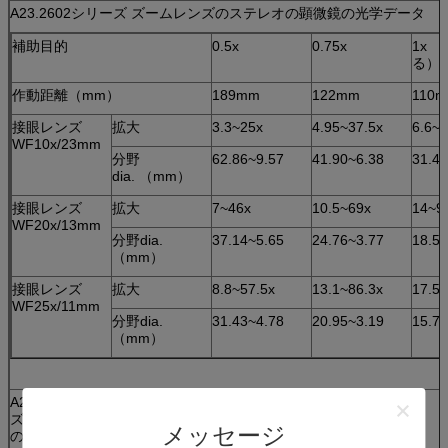
A23.2602シリーズ ズームレンズのステレオの顕微鏡の光学データ
補助目的
0.5x
0.75x
1x 
る）
作動距離（mm）
189mm
122mm
110
接眼レンズ
拡大
3.3~25x
4.95~37.5x
6.6~
WF10x/23mm
分野
62.86~9.57
41.90~6.38
31.43
dia. （mm）
接眼レンズ
拡大
7~46x
10.5~69x
14~9
WF20x/13mm
分野dia.
37.14~5.65
24.76~3.77
18.57
（mm）
接眼レンズ
拡大
8.8~57.5x
13.1~86.3x
17.5
WF25x/11mm
分野dia.
31.43~4.78
20.95~3.19
15.71
（mm）
A23.2602シリーズ ズームレン
項目いいえ。
ズのステレオの顕微鏡の組合せ
メッセージ
のリスト