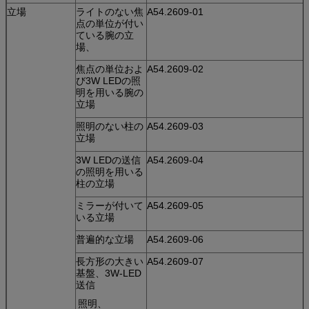
立場
ライトのない焦
A54.2609-01
点の単位が付い
ている腕の立
場、
焦点の単位およ
A54.2609-02
び3W LEDの照
明を用いる腕の
立場
照明のない柱の
A54.2609-03
立場
3W LEDの送信
A54.2609-04
の照明を用いる
柱の立場
ミラーが付いて
A54.2609-05
いる立場
普遍的な立場
A54.2609-06
長方形の大きい
A54.2609-07
基盤、3W-LED
送信
照明、