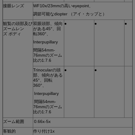
接眼レンズ
WF10x/23mmの高いeyepoint、
調節可能なdiopter （アイ・カップと）
観覧の頭部及び
双眼頭部、傾向
●
●
●
ズームレン
がある45°、回
ズ ボディ
転360°、
Interpupillary
間隔54mm-
76mmのズーム
比の1:7.6
Trinocularの頭
●
●
部、傾向がある
45°、回転
360°、
Interpupillary
間隔54mm-
76mmのズーム
比の1:7.6
ズーム範囲
0.66x-5x
客観的
作り付け1x