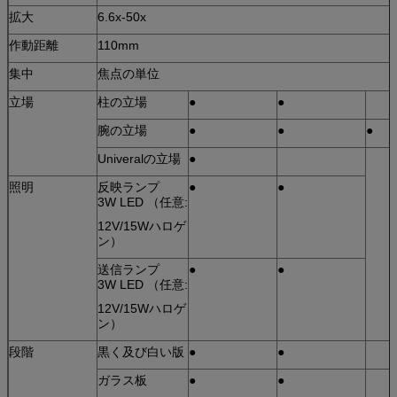
拡大
6.6x-50x
作動距離
110mm
集中
焦点の単位
立場
柱の立場
●
●
腕の立場
●
●
●
Univeralの立場
●
照明
反映ランプ
●
●
3W LED （任意:
12V/15Wハロゲ
ン）
送信ランプ
●
●
3W LED （任意:
12V/15Wハロゲ
ン）
段階
黒く及び白い版
●
●
ガラス板
●
●