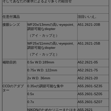
そしてあなたの要求によるより多くの組合せ
任意付属品
項目いいえ。
接眼レンズ
WF20x/13mmの高いeyepoint、
A51.2621-20B
調節可能なdiopter
（アイ・カップと）
WF25x/11mmの高いeyepoint、
A51.2621-25B
調節可能なdiopter
（アイ・カップと）
補助目的
0.5x W.D.189mm
A52.2621-05
0.75x W.D. 122mm
A52.2621-75
2x W.D. 36mm
A52.2621-20
CCDのアダプ
0.35xの調節可能な集中
A55.2601-SZ35
ター
0.5x
A55.2601-SZ05
0.7x
A55.2601-SZ07
NIKONのためかソニーまたはキ
A55.2621