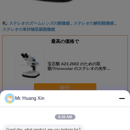
ステレオのズームレンズの顕微鏡
ステレオの解剖顕微鏡
札:
,
,
ステレオの単対物双眼顕微鏡
最高の価格で
宝石類 A23.2602 のための双
眼/Trinocular のステレオの光学顕
微鏡
続行
Mr. Huang Xin
ステレオの光学顕微鏡
多く
8:36 AM
Good day, what product are you looking for?