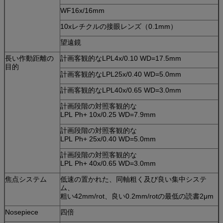
WF16x/16mm
10xレチクルの接眼レンズ（0.1mm）
望遠鏡
長い作動距離の
計画客観的なLPL4x/0.10 WD=17.5mm
目的
計画客観的なLPL25x/0.40 WD=5.0mm
計画客観的なLPL40x/0.65 WD=3.0mm
計画段階の対照客観的な
LPL Ph+ 10x/0.25 WD=7.9mm
計画段階の対照客観的な
LPL Ph+ 25x/0.40 WD=5.0mm
計画段階の対照客観的な
LPL Ph+ 40x/0.65 WD=3.0mm
焦点システム
低速の置かれた、同軸粗く及び良い集中システ
ム、
粗い42mm/rot、良い0.2mm/rotの最低の読書2μm
Nosepiece
四倍