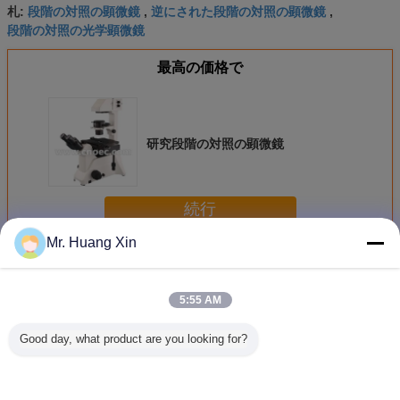
段階の対照の顕微鏡
逆にされた段階の対照の顕微鏡
札:
,
,
段階の対照の光学顕微鏡
最高の価格で
研究段階の対照の顕微鏡
続行
Mr. Huang Xin
段階の対照の顕微鏡
多く
5:55 AM
Good day, what product are you looking for?
段階の対照の顕微
無色段階の対照の
TrinocularはDIC段
40X - 1
鏡
顕微鏡A19.2702
階の対照の顕微鏡
室、A19.1
A19.0204 100x -
のための
400x --を逆にしま
の対照の