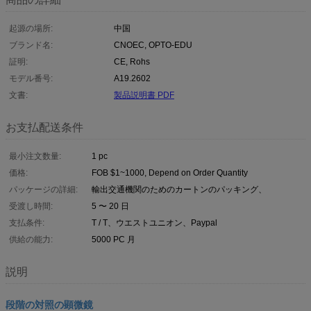
起源の場所:
中国
ブランド名:
CNOEC, OPTO-EDU
証明:
CE, Rohs
モデル番号:
A19.2602
文書:
製品説明書 PDF
お支払配送条件
最小注文数量:
1 pc
価格:
FOB $1~1000, Depend on Order Quantity
パッケージの詳細:
輸出交通機関のためのカートンのパッキング、
受渡し時間:
5 〜 20 日
支払条件:
T / T、ウエストユニオン、Paypal
供給の能力:
5000 PC 月
説明
段階の対照の顕微鏡