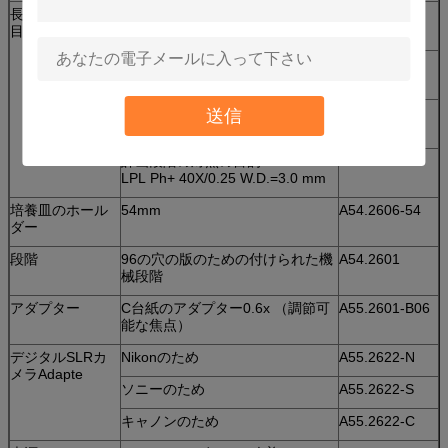
長い作動距離の
計画客観的なLPL2.5x/0.07、
A52.2608-2.5
目的
WD=29.7mm
計画客観的なLPL4x/0.10、
A52.2608-4
WD=17.5mm
計画段階の対照の目的
A5C.2630-10
送信
LPL Ph+ 10x/0.25 W.D.=7.9 mm
計画段階の対照の目的
A5C.2630-40
LPL Ph+ 40X/0.25 W.D.=3.0 mm
培養皿のホール
54mm
A54.2606-54
ダー
段階
96の穴の版のための付けられた機
A54.2601
械段階
アダプター
C台紙のアダプター0.6x （調節可
A55.2601-B06
能な焦点）
デジタルSLRカ
Nikonのため
A55.2622-N
メラAdapte
ソニーのため
A55.2622-S
キャノンのため
A55.2622-C