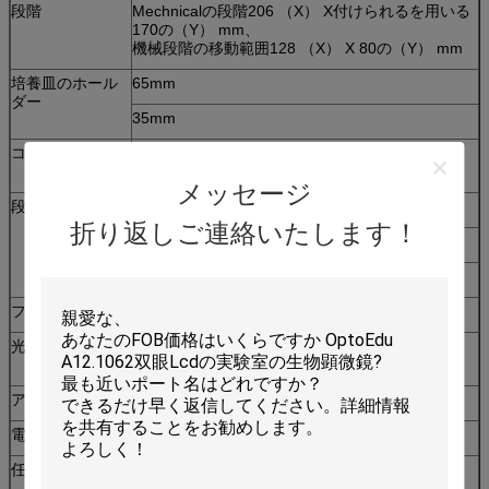
段階
Mechnicalの段階206 （X） X付けられるを用いる
170の（Y） mm、
機械段階の移動範囲128 （X） X 80の（Y） mm
培養皿のホール
65mm
ダー
35mm
コンデンサー
Turnableの救助段階の対照のコンデンサー
N.A.0.35 W.D. =45mm
メッセージ
段階の対照
段階の対照のスライダー10x
折り返しご連絡いたします！
段階の対照のスライダー25x
段階の対照のスライダー40x
フィルター
青、緑及び灰色
光源
Transmitingライト、コーラーの光発電機
能: 12V/20Wハロゲン
アダプター
C台紙のアダプター1x
電源
85-265V、50/60Hz
任意付属品
項目いいえ。