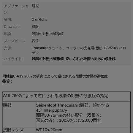
アプリケーショ
研究
ン:
証明:
CE, Rohs
Drawtube:
双眼
理論:
段階の対照の顕微鏡
ノーズピース:
四倍
光源:
Transmiting ライト、コーラーの光発電機能: 12V/20W ハロ
ゲン
段階の対照の顕微鏡
逆にされた段階の対照の顕微鏡
ハイライト:
,
同軸粗いA19.2602の研究によって逆にされる段階の対照の顕微鏡
指定:
A19.2602によって逆にされる段階の対照の顕微鏡の指定
頭部
Seidentopf Trinocularの頭部、傾斜する
45° Interpupilary
間隔50-75mmの軽い配分（双眼管:
写真の管）: 100:0および20:80両方
接眼レンズ
WF10x/20mm