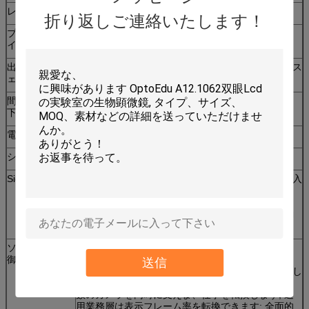
レンズの台紙
調節可能な標準的なC/CSの台紙
折り返しご連絡いたします！
プロダクト サ
58*58*80mm
イズ
出力インターフ
1000Mギガビットのイーサネット インターフェイス
ェイス
は、100Mのイーサネットに合いましたも
間隔を送信して
減少なしでコンピュータ間隔に100m以上接続して
下さい
下さい
電源
外的な9~12V
システム
Windowsすべてのシステム32/64ビット版
SignalControl
4入力/出力の入力（外的な制動機の獲得）、4方法入
力/出力の出力（フラッシュSYNC）、入力/出力の
interfacesAllオプトカプラー分離;
反きらめき機能を使って; 外的な制動機は同期制動
機、asynchronoustriggerモードを提供します;
ソフトウェア制
運転者の1接触は自動インストールしま
御機能
す; Windows SDKの開発のキット（VCのVB、C
送信
#）、OCX制御を提供するサポートLabviewを提供し
て下さい;上ソフトウェア修正によるIPアドレス;多
数のカメラを同時に支えま、仕事を転換します; 適
用業務層は表示フレーム率を転換できます; 全面的