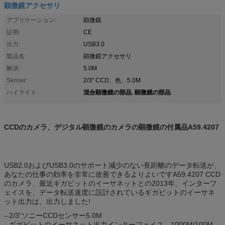
顕微鏡アクセサリ
アプリケーション:
顕微鏡
証明:
CE
出力:
USB3.0
製品名:
顕微鏡アクセサリ
解決:
5.0M
Senser:
2/3" CCD、色、5.0M
混合顕微鏡の部品
顕微鏡の部品
ハイライト:
,
CCDのカメラ、デジタル顕微鏡のカメラの顕微鏡の付属品A59.4207
USB2.0およびUSB3.0のサポート減少のない長距離のデータ転送が、
あなたの仕事の効率を非常に改善できるよりよいですA59.4207 CCD
のカメラ、最近ギガビットのイーサネットとの2013年、インターフ
ェイスを、データ転送速度に設計されているギガビットのイーサネ
ット出力は、出力しました!
--2/3"ソニーCCDセンサー5.0M
--ギガビットのイーサネット出力インターフェイス、1000M/100M