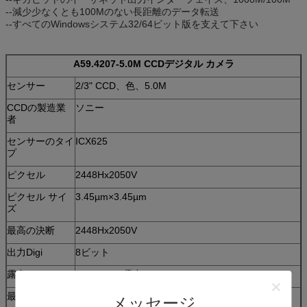
--減少少なくとも100Mのない長距離のデータ転送
--すべてのWindowsシステム32/64ビット版を支えて下さい
A59.4207-5.0M CCDデジタル カメラ
センサー
2/3" CCD、色、5.0M
CCDの製造業
ソニー
者
センサーのタイ
ICX625
プ
ピクセル
2448Hx2050V
ピクセル サイ
3.45µm×3.45µm
ズ
最高の決断
2448Hx2050V
出力Digi
8ビット
露出
フレームの露出
最高FPS
15fps （2448*2050）
メッセージ