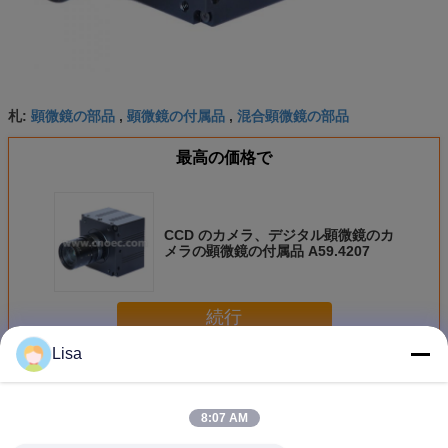
顕微鏡の部品
顕微鏡の付属品
混合顕微鏡の部品
札:
,
,
最高の価格で
CCD のカメラ、デジタル顕微鏡のカ
メラの顕微鏡の付属品 A59.4207
続行
Lisa
顕微鏡アクセサリ
多く
8:07 AM