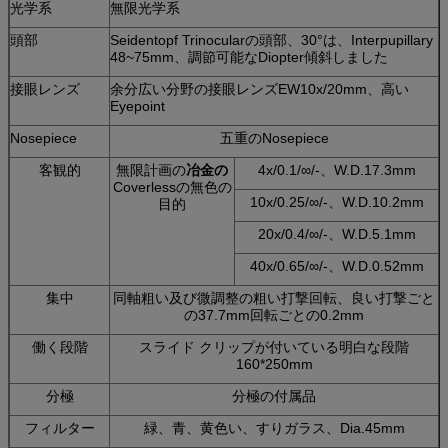
光学系
無限光学系
頭部
Seidentopf Trinocularの頭部、30°は、Interpupillary
48~75mm、調節可能なDiopter傾斜しました
接眼レンズ
余分広い分野の接眼レンズEW10x/20mm、高い
Eyepoint
Nosepiece
五重のNosepiece
客観的
無限計画の
冶金の
4x/0.1/∞/-、W.D.17.3mm
Coverlessの無色の
10x/0.25/∞/-、W.D.10.2mm
目的
20x/0.4/∞/-、W.D.5.1mm
40x/0.65/∞/-、W.D.0.52mm
集中
同軸粗い及び微調整の粗い打撃回転、良い打撃ごと
の37.7mm回転ごとの0.2mm
働く段階
スライド クリップが付いている明白な段階
160*250mm
分極
分極の付属品
フィルター
緑、青、黄色い、すりガラス、Dia.45mm