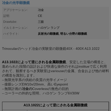
冶金の光学顕微鏡
アプリケーション:
冶金
証明:
CE
Drawtube:
三眼
イルミネーション:
ハロゲン ランプ
反射光の顕微鏡
明るい分野の顕微鏡
ハイライト:
,
Trinocularのヘッド冶金の実験室の顕微鏡40X - 400X A13.1022
A13.1022によって逆にされる金属顕微鏡
、安定した立場の構造と、
進められた段階の設計および快適な操作のそれはinstitueで広く利用
されて、観察するべき実験室はvariouseの金属、合金および他の材料
の構造を識別します。
--無限光学系の供給の良質の光学イメージ
--接眼レンズEW10x/20mm、高いEyepoint
--無限計画の
冶金の
Coverlessの無色の目的
--コーラーの外的な照明、ハロゲン ランプ6V30W
A13.1022によって逆にされる金属顕微鏡