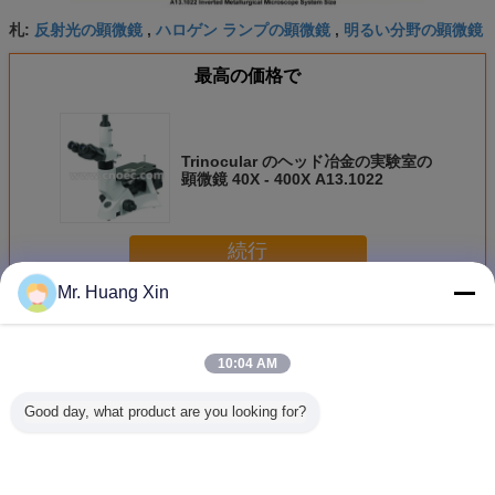
反射光の顕微鏡
ハロゲン ランプの顕微鏡
明るい分野の顕微鏡
札:
,
,
最高の価格で
Trinocular のヘッド冶金の実験室の
顕微鏡 40X - 400X A13.1022
続行
Mr. Huang Xin
冶金の光学顕微鏡
多く
10:04 AM
Good day, what product are you looking for?
OPTO EDU
OPTO-EDU
暗視野の直立した
OPTO-
A13.1096は金属
A13.1093-R
金属顕微鏡を分極
A13.260
顕微鏡の研究のレ
Trinocularの金属
している半BD
眼金属顕
ベルを逆にした
顕微鏡の半自動車
DIC APO
計画を逆