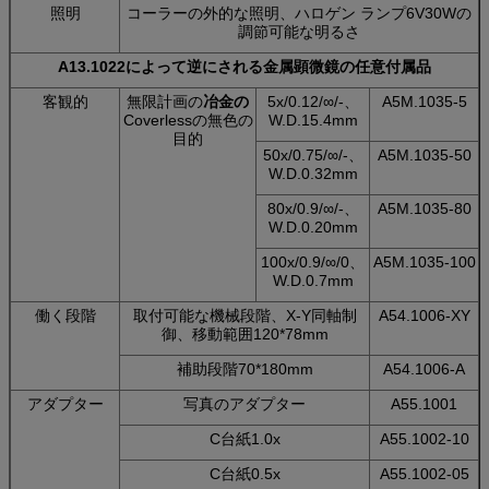
照明
コーラーの外的な照明、ハロゲン ランプ6V30Wの
調節可能な明るさ
A13.1022によって逆にされる金属顕微鏡の任意付属品
客観的
無限計画の
冶金の
5x/0.12/∞/-、
A5M.1035-5
Coverlessの無色の
W.D.15.4mm
目的
50x/0.75/∞/-、
A5M.1035-50
W.D.0.32mm
80x/0.9/∞/-、
A5M.1035-80
W.D.0.20mm
100x/0.9/∞/0、
A5M.1035-100
W.D.0.7mm
働く段階
取付可能な機械段階、X-Y同軸制
A54.1006-XY
御、移動範囲120*78mm
補助段階70*180mm
A54.1006-A
アダプター
写真のアダプター
A55.1001
C台紙1.0x
A55.1002-10
C台紙0.5x
A55.1002-05