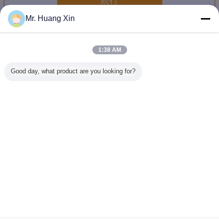
続行
Mr. Huang Xin
顕微鏡アクセサリ
多く
1:38 AM
Good day, what product are you looking for?
OPTO-EDU
HDMIデジタル カ
A59.2208 顕微鏡
A59.2213 
A59.3508 8.0M
メラの顕微鏡の付
用品 Usb 2.0
Cmosデ
WIFI HDデジタル
属品ソニー1/2」
Cmos デジタルカ
メラの高い
の顕微鏡のカメラ
色CMOS
メラ 0.35m~12m
蛍光イ
1.5m-
言語を変えて下さい
Japanese
ホーム
|
企業情報
|
お問い合わせ
|
地図
|
Privacy Policy
デスクトップの眺め
Copyright © 2013 - 2026 Opto-Edu (Beijing) Co., Ltd..
All rights reserved.