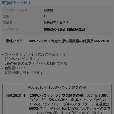
顕微鏡アクセサリ
アプリケーション:
顕微鏡
証明:
CE
製品名:
顕微鏡アクセサリ
顕微鏡の付属品
顕微鏡の部品
ハイライト:
,
二重軽いガイド150Wハロゲン冷光の源の顕微鏡の付属品A56.2610
--コンパクト デザインの冷光の源ボディ
--150Wハロゲン ランプ
--5番の種類の光ファイバーの利用できる
--色温度5600K
--調節可能な明るさ絶えず
A56.2610-H 150Wハロゲン冷光の源
A56.2610-H
150Wハロゲン ランプの冷光の源
。入力電圧:85V-
240V、50 - 5/8"の60Hz、金属ハウジングが付いて
いる光ファイバ ケーブルのアダプター。色温度は
5600Kです。それは下記に記載されている次の光フ
ァイバーの管によって使用されてできます