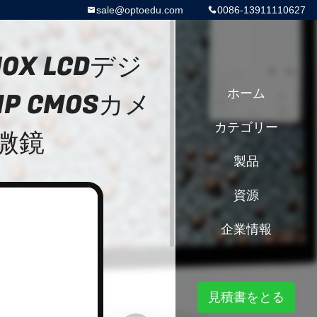
sale@optoedu.com
0086-13911110627
110X LCDデジ
P CMOSカメ
ホーム
カテゴリー
微鏡
製品
資源
企業情報
見積書をとる