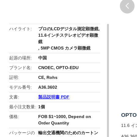
butto
ハイライト
プロのLCDデジタル測定顕微鏡
,
11.6インチステレオビデオ顕微
鏡
,
5MP CMOS カメラ顕微鏡
起源の場所
中国
ブランド名
CNOEC, OPTO-EDU
証明
CE, Rohs
モデル番号
A36.3602
文書
製品説明書 PDF
最小注文数量
1個
OPT
価格
FOB $1~1000, Depend on
Order Quantity
11.6 
パッケージの
輸出交通機関のためのカートン
A36.