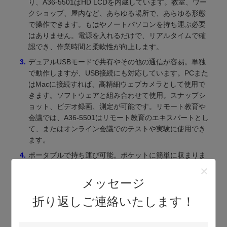
り、A36-5501はHD LCDを内蔵しています。教室、ワー
クショップ、屋内など、あらゆる場所で、あらゆる形態
で操作できます。もはやノートパソコンを持ち運ぶ必要
はありません。電源を入れるだけで、リアルタイムで確
認でき、作業時間と柔軟性が向上します。
デュアルUSBモードで共有やその他の通信が容易。単独
で動作しますが、USB接続にも対応しています。PCまた
はMacに接続すれば、高精細ウェブカメラとして使用で
きます。ソフトウェアと組み合わせて使用。スナップシ
ョット、ビデオ録画、測定が可能です。リモート教育や
会議では、A36-5501はリモート教育のエキスパートとし
て、またはオンライン会議でのテストや実験に使用でき
ます。
ポータブルで持ち運び可能。ポケットに簡単に収まりま
す。充電式バッテリー（またはセットアップによっては
USB電源）と長持ちするパフォーマンスを備えていま
メッセージ
す。頻繁に移動する技術者や、あらゆるものを観察する
折り返しご連絡いたします！
必要がある学生にとって、これは素晴らしいツールにな
ります。