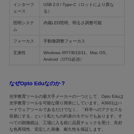
インターフ
USB 2.0 / Type-C（ロットにより異な
ェース
る）
照明システ
内蔵LED照明、明るさ調整可能
ム
フォーカス
手動微調整フォーカス
互換性
Windows XP/7/8/10/11、Mac OS、
Android（OTG必須）
なぜOpto Eduなのか？
光学教育ツールの最大手メーカーの一つとして、Opto Eduは
光学教育ツールを可能な限り簡単にしています。A3601はハ
ードウェアツールであるだけでなく、「科学へのアクセスを
容易にする」という私たちの約束のモデルでもあります。す
べての顕微鏡は、工場に入る前に品質チェックを受け、良好
な色再現性、安定した画像、耐久性を保証します。