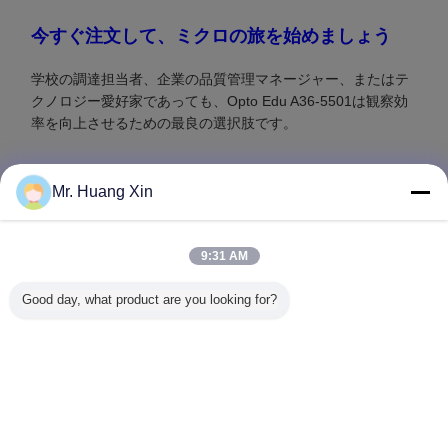
今すぐ注文して、ミクロの旅を始めましょう
学校の調達担当者、企業の品質管理マネージャー、またはテ
クノロジー愛好家であっても、Opto Edu A36-5501は観察効
率を向上させるための最良の選択肢です。
Mr. Huang Xin
Recommended Products
9:31 AM
Good day, what product are you looking for?
1x~600000x エミ
A63.7006 Semの
3.2x~230x拡大幅
A62.4500
ションスキャン電
走査型電子顕微鏡
10.5'のLCDパッド
顕微鏡タ
子顕微鏡 ショット
20x~60000x
と4Kデジタルカメ
モードRm
キーガン
ラを持つ法医比較
ティーチ
A63.7080 Std Feg
顕微鏡
ル原子
Sem
言語を変えて下さい
Japanese