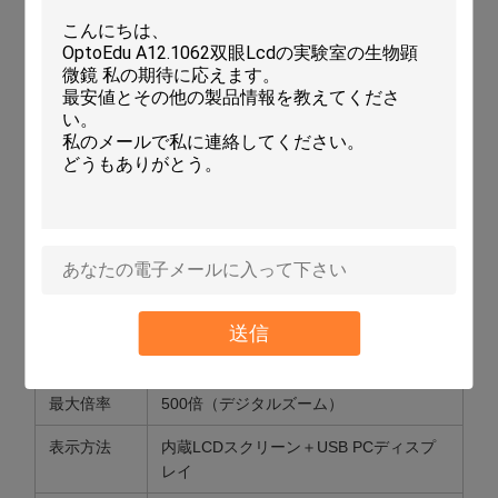
幅広い用途
K-12＆高等教育：ミクロ構造を視覚的にデモンストレーシ
ョンし、インタラクティブな教育効果を高めることで、生
徒の生物学や材料科学への関心を刺激します。
スキン＆ヘアケア分析：美容院や皮膚科で頭皮の健康分析
や毛穴の清潔さの観察に使用されます。
技術仕様（Opto Edu A36-5501）
パラメータ
仕様
送信
センサー解
2.0メガピクセル
像度
最大倍率
500倍（デジタルズーム）
表示方法
内蔵LCDスクリーン＋USB PCディスプ
レイ