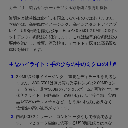
カテゴリ：製品センター / デジタル顕微鏡 / 教育用機器
鮮明さと携帯性は必ずしも両立しないものではありません。
本稿では、高解像度イメージング、高インスタントディスプ
レイ、USB伝送を備えたOpto Edu A36-5501 2.0MP LCDポケ
ットデジタル顕微鏡を紹介します。これは標準的な顕微鏡の
要件を満たし、教育、産業検査、アウトドア探査に高品質な
体験を提供します。
主なハイライト：手のひらの中のミクロの世界
2.0MP高精細イメージング – 重要なディテールを見逃し
ません。A36-5501は高品質な光学レンズと2.00MPセン
サーを備え、最大500倍のデジタルズームが可能です。生
化学スライド、回路基板上の微細なはんだ接合部、宝飾
品や宝石のテクスチャなど。もう厚い眼鏡は必要なく、
信頼性の高い観察ができます。
内蔵LCDスクリーン – コンピュータなしで確認できま
す。コンピュータ画面に依存するUSB顕微鏡とは異な