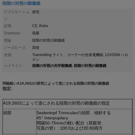
段階の対照の顕微鏡
アプリケーショ
研究
ン:
証明:
CE, Rohs
Drawtube:
双眼
理論:
段階の対照の顕微鏡
ノーズピース:
四倍
光源:
Transmiting ライト、コーラーの光発電機能: 12V/20W ハロ
ゲン
段階の対照の光学顕微鏡
段階の対照の顕微鏡
ハイライト:
,
同軸粗いA19.2602の研究によって逆にされる段階の対照の顕微鏡
指定:
A19.2602によって逆にされる段階の対照の顕微鏡の指定
頭部
Seidentopf Trinocularの頭部、傾斜する
45° Interpupilary
間隔50-75mmの軽い配分（双眼管:
写真の管）: 100:0および20:80両方