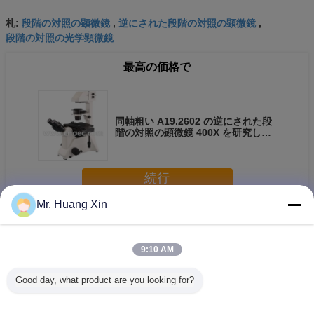
段階の対照の顕微鏡
逆にされた段階の対照の顕微鏡
札:
,
,
段階の対照の光学顕微鏡
最高の価格で
同軸粗い A19.2602 の逆にされた段
階の対照の顕微鏡 400X を研究して
下さい
続行
Mr. Huang Xin
段階の対照の顕微鏡
多く
9:10 AM
Good day, what product are you looking for?
段階の対照の顕微
研究段階の対照の
無色段階の対照の
Trinocul
鏡
顕微鏡
顕微鏡A19.2702
階の対照