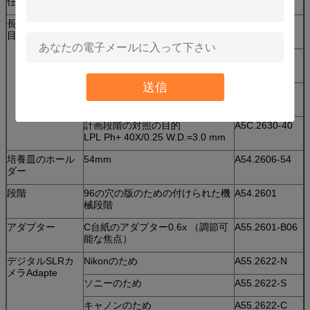
任意付属品
項目いいえ。
長い作動距離の
計画客観的なLPL2.5x/0.07、
A52.2608-2.5
目的
WD=29.7mm
計画客観的なLPL4x/0.10、
A52.2608-4
WD=17.5mm
送信
計画段階の対照の目的
A5C.2630-10
LPL Ph+ 10x/0.25 W.D.=7.9 mm
計画段階の対照の目的
A5C.2630-40
LPL Ph+ 40X/0.25 W.D.=3.0 mm
培養皿のホール
54mm
A54.2606-54
ダー
段階
96の穴の版のための付けられた機
A54.2601
械段階
アダプター
C台紙のアダプター0.6x （調節可
A55.2601-B06
能な焦点）
デジタルSLRカ
Nikonのため
A55.2622-N
メラAdapte
ソニーのため
A55.2622-S
キャノンのため
A55.2622-C