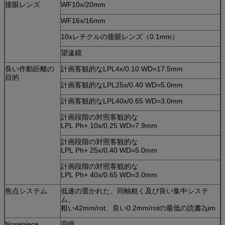
接眼レンズ
WF10x/20mm
WF16x/16mm
10xレチクルの接眼レンズ（0.1mm）
望遠鏡
長い作動距離の
計画客観的なLPL4x/0.10 WD=17.5mm
目的
計画客観的なLPL25x/0.40 WD=5.0mm
計画客観的なLPL40x/0.65 WD=3.0mm
計画段階の対照客観的な
LPL Ph+ 10x/0.25 WD=7.9mm
計画段階の対照客観的な
LPL Ph+ 25x/0.40 WD=5.0mm
計画段階の対照客観的な
LPL Ph+ 40x/0.65 WD=3.0mm
焦点システム
低速の置かれた、同軸粗く及び良い集中システ
ム、
粗い42mm/rot、良い0.2mm/rotの最低の読書2μm
Nosepiece
四倍