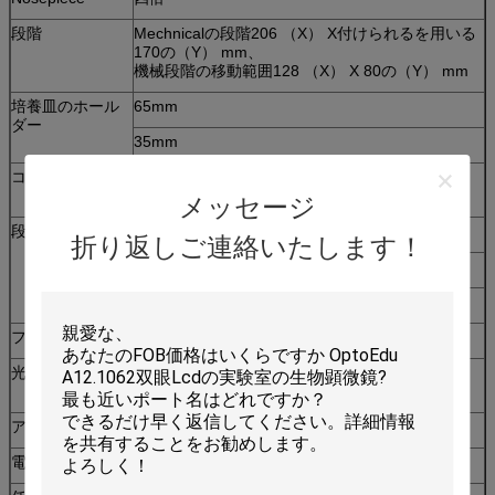
段階
Mechnicalの段階206 （X） X付けられるを用いる
170の（Y） mm、
機械段階の移動範囲128 （X） X 80の（Y） mm
培養皿のホール
65mm
ダー
35mm
コンデンサー
Turnableの救助段階の対照のコンデンサー
N.A.0.35 W.D. =45mm
メッセージ
段階の対照
段階の対照のスライダー10x
折り返しご連絡いたします！
段階の対照のスライダー25x
段階の対照のスライダー40x
フィルター
青、緑及び灰色
光源
Transmitingライト、コーラーの光発電機
能: 12V/20Wハロゲン
アダプター
C台紙のアダプター1x
電源
85-265V、50/60Hz