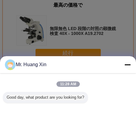
最高の価格で
無限無色 LED 段階の対照の顕微鏡
検査 40X - 1000X A19.2702
続行
Mr. Huang Xin
段階の対照の顕微鏡
多く
11:28 AM
Good day, what product are you looking for?
段階の対照の顕微
研究段階の対照の
無色段階の対照の
Trinocul
鏡
顕微鏡
顕微鏡A19.2702
階の対照
A19.0204 
400x --
し
言語を変えて下さい