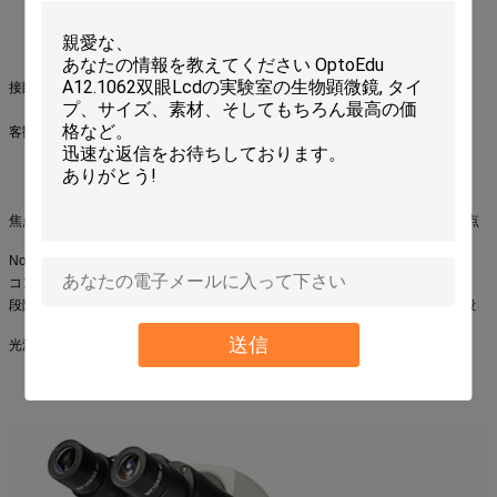
傾斜するSeidentopfの
●
trinocular頭部30° 360
の°の回転interpupillary
間隔52-75mm
接眼レンズ
WF10X/20mmの高い目点
望遠鏡の集中
客観的
無限無色の目的4x
無限無色の段階対照客観的な10x
無限無色の段階対照客観的な40x
無限無色の段階対照の目的100 （S/Oil）
焦点システム
印が付いている同軸粗く、良い焦点のメカニズム。良い焦点
の感受性0.001mm
Nosepiece
内部の四倍のnosepiece
コンデンサー
N.A. 1.25段階の対照のコンデンサー、調節可能な中心
段階
二重層、156mmx138mmの動き範囲76mmx 52mmの機械段
階
送信
光源
6V 20Wハロゲン照明、調節可能な明るさ
6V 30Wハロゲン照明、調節可能な明るさ
3W LEDの調節可能な明るさ