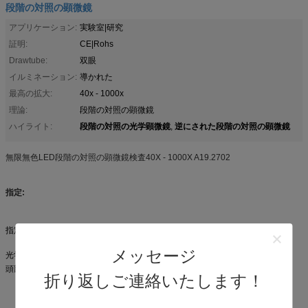
段階の対照の顕微鏡
アプリケーション:
実験室|研究
証明:
CE|Rohs
Drawtube:
双眼
イルミネーション:
導かれた
最高の拡大:
40x - 1000x
理論:
段階の対照の顕微鏡
段階の対照の光学顕微鏡
逆にされた段階の対照の顕微鏡
ハイライト:
,
無限無色LED段階の対照の顕微鏡検査40X - 1000X A19.2702
指定:
指定
A19.2702段階の対照の
B
T
顕微鏡
メッセージ
光学系
UCISの無限独立した無色の光学系
頭部
傾斜するSeidentopfの双
●
折り返しご連絡いたします！
眼頭部30° 360の°の回転
interpupillary間隔52-
75mm